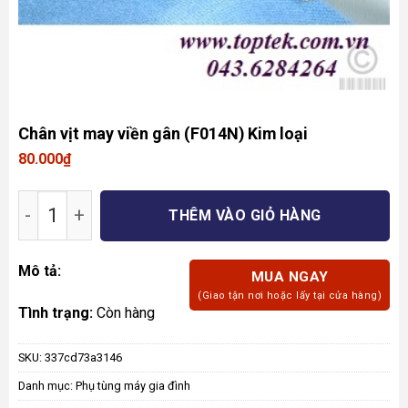
Chân vịt may viền gân (F014N) Kim loại
80.000
₫
Chân vịt may viền gân (F014N) Kim loại số lượn
THÊM VÀO GIỎ HÀNG
Mô tả:
MUA NGAY
(Giao tận nơi hoặc lấy tại cửa hàng)
Tình trạng:
Còn hàng
SKU:
337cd73a3146
Danh mục:
Phụ tùng máy gia đình