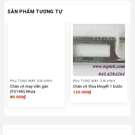
SẢN PHẨM TƯƠNG TỰ
PHỤ TÙNG MÁY GIA ĐÌNH
PHỤ TÙNG MÁY GIA ĐÌNH
Chân vịt may viền gân
Chân vịt thùa khuyết 1 bước
(F014N) Nhựa
120.000
₫
80.000
₫