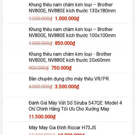
Khung thêu nam châm kim loại – Brother
NV800E, NV880E kích thước 130x180mm
Giá
Giá
1.200.000
₫
1.000.000
₫
gốc
hiện
Khung thêu nam châm kim loại – Brother
là:
tại
NV800E, NV880E kích thước 100x100mm
1.200.000₫.
là:
Giá
Giá
1.000.000
₫
850.000
₫
1.000.000₫.
gốc
hiện
Khung thêu nam châm kim loại - Brother
là:
tại
NV800E, NV880E kích thước 20x60mm
1.000.000₫.
là:
Giá
Giá
900.000
₫
750.000
₫
850.000₫.
gốc
hiện
Bàn chuyên dụng cho máy thêu VR/PR
là:
tại
Giá
Giá
4.000.000
₫
900.000₫.
3.500.000
là:
₫
gốc
hiện
750.000₫.
là:
tại
Đánh Giá Máy Vắt Sổ Siruba 547QE: Model 4
4.000.000₫.
là:
Chỉ Chính Hãng Tối Ưu Cho Xưởng May
3.500.000₫.
11.500.000
₫
Máy May Gia Đình Riccar H73JS