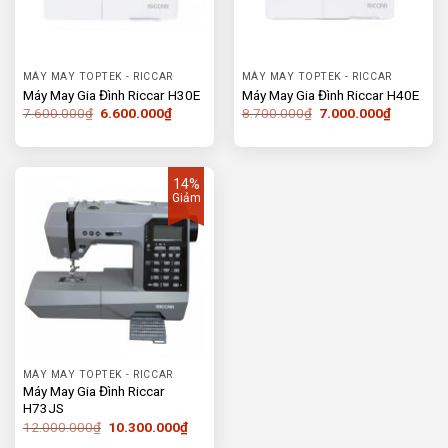
MÁY MAY TOPTEK - RICCAR
MÁY MAY TOPTEK - RICCAR
Máy May Gia Đình Riccar H30E
Máy May Gia Đình Riccar H40E
Giá
Giá
Giá
Giá
7.600.000
₫
6.600.000
₫
8.700.000
₫
7.000.000
₫
gốc
hiện
gốc
hiện
là:
tại
là:
tại
7.600.000₫.
là:
8.700.000₫.
là:
6.600.000₫.
7.000.00
14%
Giảm
MÁY MAY TOPTEK - RICCAR
Máy May Gia Đình Riccar
H73JS
Giá
Giá
12.000.000
₫
10.300.000
₫
gốc
hiện