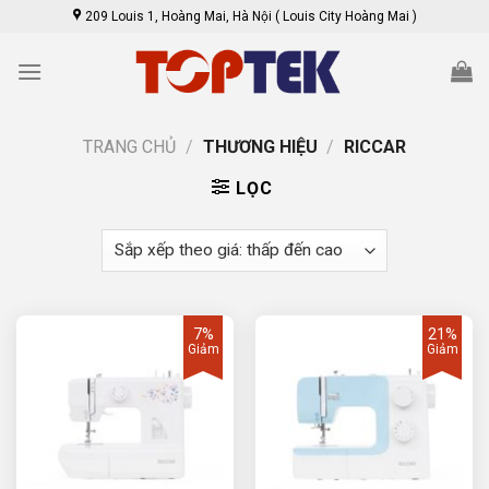
Skip
209 Louis 1, Hoàng Mai, Hà Nội ( Louis City Hoàng Mai )
to
content
TRANG CHỦ
/
THƯƠNG HIỆU
/
RICCAR
LỌC
7%
21%
Giảm
Giảm