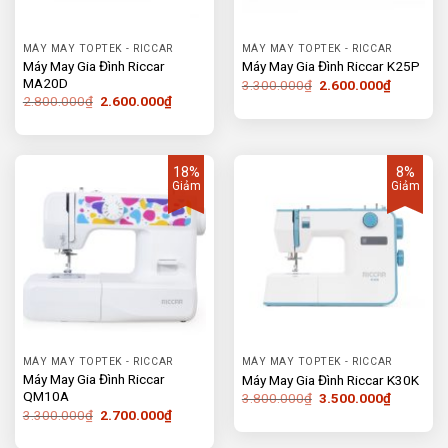
MÁY MAY TOPTEK - RICCAR
MÁY MAY TOPTEK - RICCAR
Máy May Gia Đình Riccar
Máy May Gia Đình Riccar K25P
MA20D
Giá
Giá
3.300.000
₫
2.600.000
₫
gốc
hiện
Giá
Giá
2.800.000
₫
2.600.000
₫
là:
tại
gốc
hiện
3.300.000₫.
là:
là:
tại
2.600.00
2.800.000₫.
là:
2.600.000₫.
18%
8%
Giảm
Giảm
MÁY MAY TOPTEK - RICCAR
MÁY MAY TOPTEK - RICCAR
Máy May Gia Đình Riccar
Máy May Gia Đình Riccar K30K
QM10A
Giá
Giá
3.800.000
₫
3.500.000
₫
gốc
hiện
Giá
Giá
3.300.000
₫
2.700.000
₫
là:
tại
gốc
hiện
3.800.000₫.
là:
là:
tại