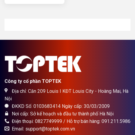
là:
tại
12.000.000₫.
là:
10.300.000₫.
Công ty cổ phần TOPTEK
Địa chỉ: Căn 209 Louis I KĐT Louis City - Hoàng Mai, Hà
Nội
ĐKKD Số: 0103683414 Ngày cấp: 30/03/2009
Nơi cấp: Sở kế hoạch và đầu tư thành phố Hà Nội
Điện thoại: 0827749999 / Hỗ trợ bán hàng: 091.211.5986
Email: support@toptek.com.vn