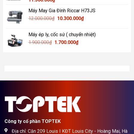
Máy May Gia Đình Riccar H73JS
Giá
Giá
12.000.000
₫
10.300.000
₫
gốc
hiện
là:
tại
Máy ép ly, cốc sứ ( chuyển nhiệt)
12.000.000₫.
là:
Giá
Giá
1.900.000
₫
1.700.000
₫
10.300.000₫.
gốc
hiện
là:
tại
1.900.000₫.
là:
1.700.000₫.
Công ty cổ phần TOPTEK
Địa chỉ: Căn 209 Louis I KĐT Louis City - Hoàng Mai, Hà