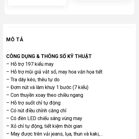
6.900.000₫.
là:
là:
tại
5.500.00
3.800.000₫.
là:
3.500.000₫.
MÔ TẢ
CÔNG DỤNG & THÔNG SỐ KỸ THUẬT
– Hỗ trợ 197 kiểu may
– Hỗ trợ mũi giả vắt sổ, may hoa văn họa tiết
– Tra dây kéo, thêu tự do
– Đơm nút và làm khuy 1 bước (7 kiểu)
– Con thuyền xoay theo chiều ngang
– Hỗ trợ suốt chỉ tự động
– Có nút điều chỉnh căng chỉ
– Có đèn LED chiếu sáng vùng may
– Xỏ chỉ tự động, tiết kiệm thời gian
– May được trên vải jeans, lụa, thun và kaki,…