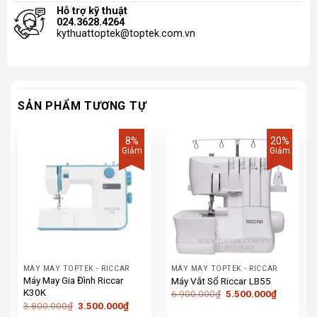
Hỗ trợ kỹ thuật
024.3628.4264
kythuattoptek@toptek.com.vn
SẢN PHẨM TƯƠNG TỰ
8%
20%
Giảm
Giảm
MÁY MAY TOPTEK - RICCAR
MÁY MAY TOPTEK - RICCAR
Máy May Gia Đình Riccar
Máy Vắt Sổ Riccar LB55
K30K
Giá
Giá
6.900.000
₫
5.500.000
₫
gốc
hiện
Giá
Giá
3.800.000
₫
3.500.000
₫
là:
tại
gốc
hiện