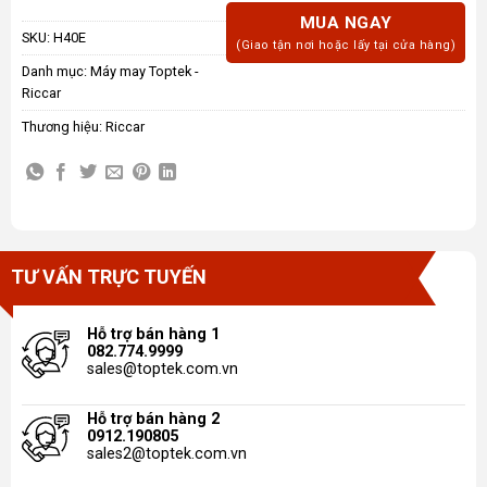
MUA NGAY
SKU:
H40E
(Giao tận nơi hoặc lấy tại cửa hàng)
Danh mục:
Máy may Toptek -
Riccar
Thương hiệu:
Riccar
TƯ VẤN TRỰC TUYẾN
Hỗ trợ bán hàng 1
082.774.9999
sales@toptek.com.vn
Hỗ trợ bán hàng 2
0912.190805
sales2@toptek.com.vn