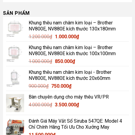
SẢN PHẨM
Khung thêu nam châm kim loại – Brother
NV800E, NV880E kích thước 130x180mm
Giá
Giá
1.200.000
₫
1.000.000
₫
gốc
hiện
Khung thêu nam châm kim loại – Brother
là:
tại
NV800E, NV880E kích thước 100x100mm
1.200.000₫.
là:
Giá
Giá
1.000.000
₫
850.000
₫
1.000.000₫.
gốc
hiện
Khung thêu nam châm kim loại - Brother
là:
tại
NV800E, NV880E kích thước 20x60mm
1.000.000₫.
là:
Giá
Giá
900.000
₫
750.000
₫
850.000₫.
gốc
hiện
Bàn chuyên dụng cho máy thêu VR/PR
là:
tại
Giá
Giá
4.000.000
₫
900.000₫.
3.500.000
là:
₫
gốc
hiện
750.000₫.
là:
tại
Đánh Giá Máy Vắt Sổ Siruba 547QE: Model 4
4.000.000₫.
là:
Chỉ Chính Hãng Tối Ưu Cho Xưởng May
3.500.000₫.
11.500.000
₫