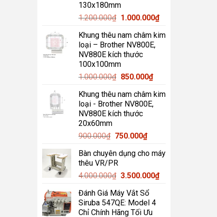
130x180mm
Giá
Giá
1.200.000
₫
1.000.000
₫
gốc
hiện
Khung thêu nam châm kim
là:
tại
loại – Brother NV800E,
1.200.000₫.
là:
NV880E kích thước
1.000.000₫.
100x100mm
Giá
Giá
1.000.000
₫
850.000
₫
gốc
hiện
Khung thêu nam châm kim
là:
tại
loại - Brother NV800E,
1.000.000₫.
là:
NV880E kích thước
850.000₫.
20x60mm
Giá
Giá
900.000
₫
750.000
₫
gốc
hiện
Bàn chuyên dụng cho máy
là:
tại
thêu VR/PR
900.000₫.
là:
Giá
Giá
4.000.000
₫
3.500.000
₫
750.000₫.
gốc
hiện
Đánh Giá Máy Vắt Sổ
là:
tại
Siruba 547QE: Model 4
4.000.000₫.
là:
Chỉ Chính Hãng Tối Ưu
3.500.000₫.