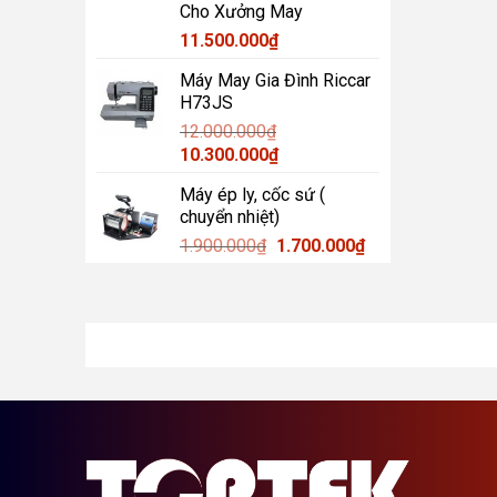
Cho Xưởng May
11.500.000
₫
Máy May Gia Đình Riccar
H73JS
12.000.000
₫
Giá
Giá
10.300.000
₫
gốc
hiện
Máy ép ly, cốc sứ (
là:
tại
chuyển nhiệt)
12.000.000₫.
là:
Giá
Giá
1.900.000
₫
1.700.000
₫
10.300.000₫.
gốc
hiện
là:
tại
1.900.000₫.
là:
1.700.000₫.