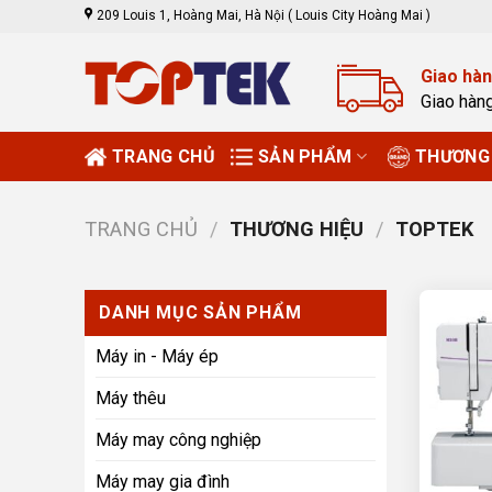
Skip
209 Louis 1, Hoàng Mai, Hà Nội ( Louis City Hoàng Mai )
to
content
Giao hàn
Giao hàn
TRANG CHỦ
SẢN PHẨM
THƯƠNG 
TRANG CHỦ
/
THƯƠNG HIỆU
/
TOPTEK
DANH MỤC SẢN PHẨM
Máy in - Máy ép
Máy thêu
Máy may công nghiệp
Máy may gia đình