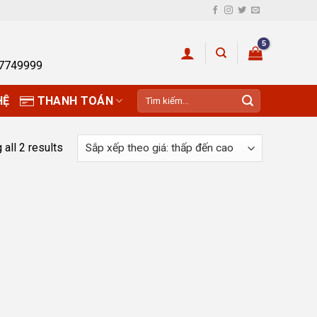
27749999
Tìm
HỆ
THANH TOÁN
kiếm:
all 2 results