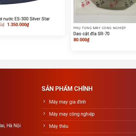
ơi nước ES-300 Silver Star
Giá
Giá
0
₫
1.350.000
₫
PHỤ TÙNG MÁY CÔNG NGHIỆP
gốc
hiện
là:
tại
Dao cắt đĩa SR-70
1.650.000₫.
là:
80.000
₫
1.350.000₫.
SẢN PHẨM CHÍNH
Máy may gia đình
Máy may công nghiệp
ai, Hà Nội
Máy thêu