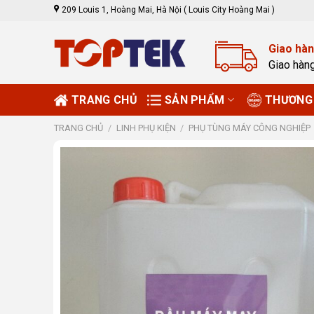
Skip
209 Louis 1, Hoàng Mai, Hà Nội ( Louis City Hoàng Mai )
to
content
Giao hàn
Giao hàn
TRANG CHỦ
SẢN PHẨM
THƯƠNG 
TRANG CHỦ
/
LINH PHỤ KIỆN
/
PHỤ TÙNG MÁY CÔNG NGHIỆP