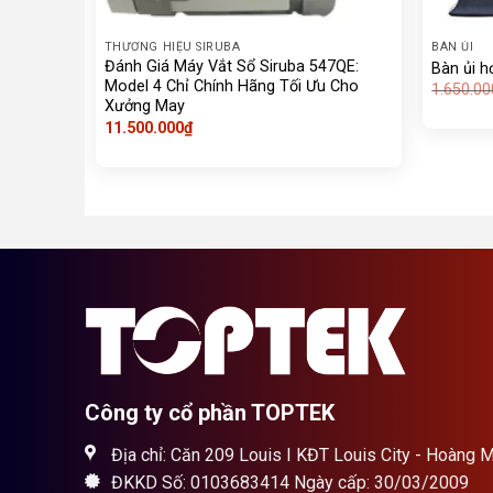
THƯƠNG HIỆU SIRUBA
BÀN ỦI
Đánh Giá Máy Vắt Sổ Siruba 547QE:
Bàn ủi h
Model 4 Chỉ Chính Hãng Tối Ưu Cho
1.650.00
Xưởng May
11.500.000
₫
Công ty cổ phần TOPTEK
Địa chỉ: Căn 209 Louis I KĐT Louis City - Hoàng M
ĐKKD Số: 0103683414 Ngày cấp: 30/03/2009