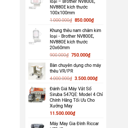
loại – Brother NV800E,
1.200.000₫.
là:
NV880E kích thước
1.000.000₫.
100x100mm
Giá
Giá
1.000.000
₫
850.000
₫
gốc
hiện
Khung thêu nam châm kim
là:
tại
loại - Brother NV800E,
1.000.000₫.
là:
NV880E kích thước
850.000₫.
20x60mm
Giá
Giá
900.000
₫
750.000
₫
gốc
hiện
Bàn chuyên dụng cho máy
là:
tại
thêu VR/PR
900.000₫.
là:
Giá
Giá
4.000.000
₫
3.500.000
₫
750.000₫.
gốc
hiện
Đánh Giá Máy Vắt Sổ
là:
tại
Siruba 547QE: Model 4 Chỉ
4.000.000₫.
là:
Chính Hãng Tối Ưu Cho
3.500.000₫.
Xưởng May
11.500.000
₫
Máy May Gia Đình Riccar