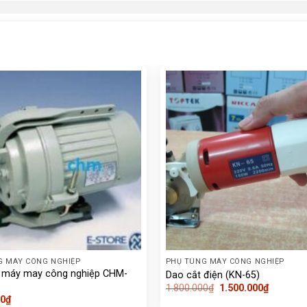
G MÁY CÔNG NGHIỆP
PHỤ TÙNG MÁY CÔNG NGHIỆP
 máy may công nghiệp CHM-
Dao cắt điện (KN-65)
Giá
Giá
1.800.000
₫
1.500.000
₫
gốc
hiện
00
₫
là:
tại