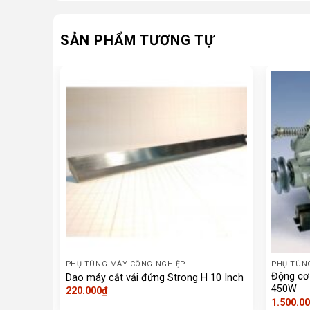
SẢN PHẨM TƯƠNG TỰ
PHỤ TÙNG MÁY CÔNG NGHIỆP
PHỤ TÙN
Động cơ
Dao máy cắt vải đứng Strong H 10 Inch
450W
220.000
₫
1.500.0