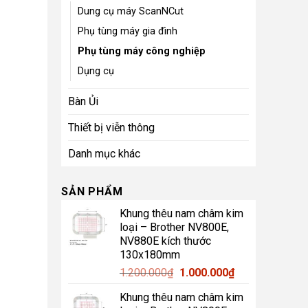
Dung cụ máy ScanNCut
Phụ tùng máy gia đình
Phụ tùng máy công nghiệp
Dụng cụ
Bàn Ủi
Thiết bị viễn thông
Danh mục khác
SẢN PHẨM
Khung thêu nam châm kim
loại – Brother NV800E,
NV880E kích thước
130x180mm
Giá
Giá
1.200.000
₫
1.000.000
₫
gốc
hiện
Khung thêu nam châm kim
là:
tại