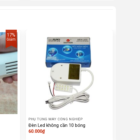
17%
Giảm
PHỤ TÙNG MÁY CÔNG NGHIỆP
PHỤ TÙNG
Đèn Led không cần 10 bóng
Máy cắt 
60.000
₫
2.100.00