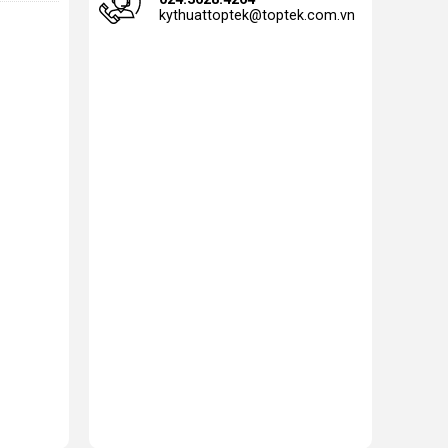
kythuattoptek@toptek.com.vn