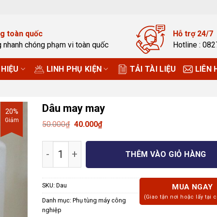
g toàn quốc
Hỗ trợ 24/7
g nhanh chóng phạm vi toàn quốc
Hotline : 08
HIỆU
LINH PHỤ KIỆN
TẢI TÀI LIỆU
LIÊN 
Dâu may may
20%
Giảm
Giá
Giá
50.000
₫
40.000
₫
gốc
hiện
là:
tại
Dâu may may số lượng
50.000₫.
là:
THÊM VÀO GIỎ HÀNG
40.000₫.
SKU:
Dau
MUA NGAY
(Giao tận nơi hoặc lấy tại 
Danh mục:
Phụ tùng máy công
nghiệp