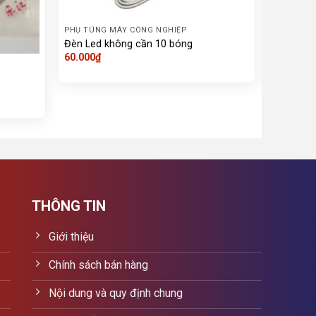
PHỤ TÙNG MÁY CÔNG NGHIỆP
PHỤ TÙNG
Đèn led 
Đèn Led không cần 10 bóng
công ngh
60.000
₫
80.000
₫
THÔNG TIN
Giới thiệu
Chính sách bán hàng
Nội dung và quy định chung