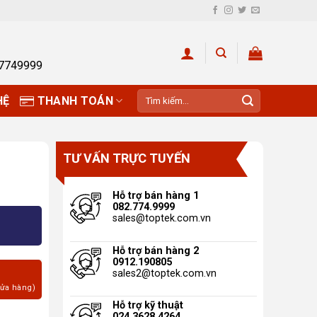
27749999
Tìm
HỆ
THANH TOÁN
kiếm:
TƯ VẤN TRỰC TUYẾN
Hỗ trợ bán hàng 1
082.774.9999
sales@toptek.com.vn
Hỗ trợ bán hàng 2
0912.190805
sales2@toptek.com.vn
cửa hàng)
Hỗ trợ kỹ thuật
024.3628.4264