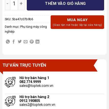
Động Cơ Tiết Kiệm Điện số lượng
THÊM VÀO GIỎ HÀNG
SKU:
5ba47c07b9b6
MUA NGAY
(Giao tận nơi hoặc lấy tại cửa hàng)
Danh mục:
Phụ tùng máy công
nghiệp
TƯ VẤN TRỰC TUYẾN
Hỗ trợ bán hàng 1
082.774.9999
sales@toptek.com.vn
Hỗ trợ bán hàng 2
0912.190805
sales2@toptek.com.vn