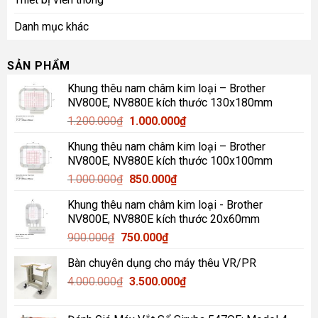
Danh mục khác
SẢN PHẨM
Khung thêu nam châm kim loại – Brother
NV800E, NV880E kích thước 130x180mm
Giá
Giá
1.200.000
₫
1.000.000
₫
gốc
hiện
Khung thêu nam châm kim loại – Brother
là:
tại
NV800E, NV880E kích thước 100x100mm
1.200.000₫.
là:
Giá
Giá
1.000.000
₫
850.000
₫
1.000.000₫.
gốc
hiện
Khung thêu nam châm kim loại - Brother
là:
tại
NV800E, NV880E kích thước 20x60mm
1.000.000₫.
là:
Giá
Giá
900.000
₫
750.000
₫
850.000₫.
gốc
hiện
Bàn chuyên dụng cho máy thêu VR/PR
là:
tại
Giá
Giá
4.000.000
₫
900.000₫.
3.500.000
là:
₫
gốc
hiện
750.000₫.
là:
tại