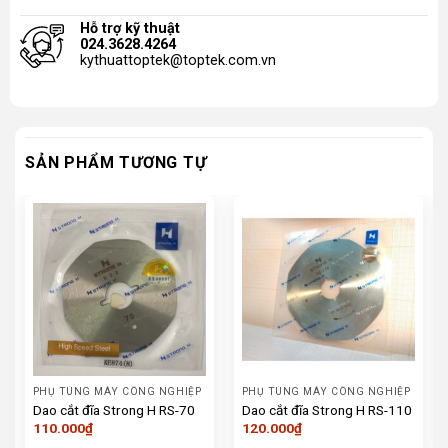
Hỗ trợ kỹ thuật
024.3628.4264
kythuattoptek@toptek.com.vn
SẢN PHẨM TƯƠNG TỰ
PHỤ TÙNG MÁY CÔNG NGHIỆP
PHỤ TÙNG MÁY CÔNG NGHIỆP
Dao cắt đĩa Strong H RS-70
Dao cắt đĩa Strong H RS-110
110.000
₫
120.000
₫