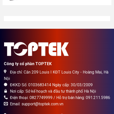
gốc
hiện
là:
tại
1.900.000₫.
là:
1.700.000₫.
Công ty cổ phần TOPTEK
Địa chỉ: Căn 209 Louis I KĐT Louis City - Hoàng Mai, Hà
Nội
ĐKKD Số: 0103683414 Ngày cấp: 30/03/2009
Nơi cấp: Sở kế hoạch và đầu tư thành phố Hà Nội
Điện thoại: 0827749999 / Hỗ trợ bán hàng: 091.211.5986
Email: support@toptek.com.vn