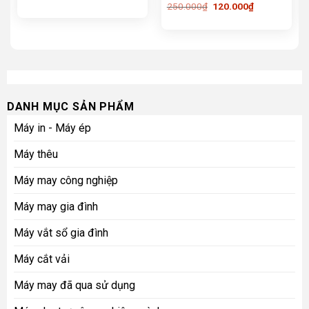
Giá
Giá
250.000
₫
120.000
₫
gốc
hiện
là:
tại
250.000₫.
là:
120.000₫.
DANH MỤC SẢN PHẨM
Máy in - Máy ép
Máy thêu
Máy may công nghiệp
Máy may gia đình
Máy vắt sổ gia đình
Máy cắt vải
Máy may đã qua sử dụng