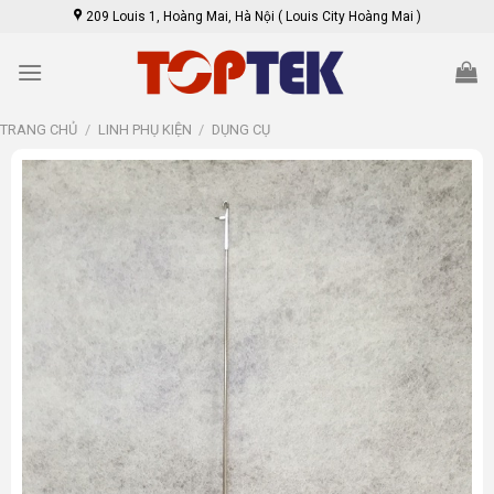
Skip
209 Louis 1, Hoàng Mai, Hà Nội ( Louis City Hoàng Mai )
to
content
TRANG CHỦ
/
LINH PHỤ KIỆN
/
DỤNG CỤ