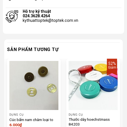
Hỗ trợ kỹ thuật
024.3628.4264
kythuattoptek@toptek.com.vn
SẢN PHẨM TƯƠNG TỰ
52%
Giảm
DỤNG CỤ
DỤNG CỤ
Thước dây hoechstmass
Cúc bấm nam châm loại to
84203
6.000
₫