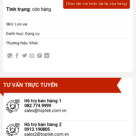
(Giao tận nơi hoặc lấy tại cửa hàng)
Tình trạng:
còn hàng
SKU:
Lon vai
Danh mục:
Dụng cụ
Thương hiệu:
Khác
TƯ VẤN TRỰC TUYẾN
Hỗ trợ bán hàng 1
082.774.9999
sales@toptek.com.vn
Hỗ trợ bán hàng 2
0912.190805
sales2@toptek.com.vn