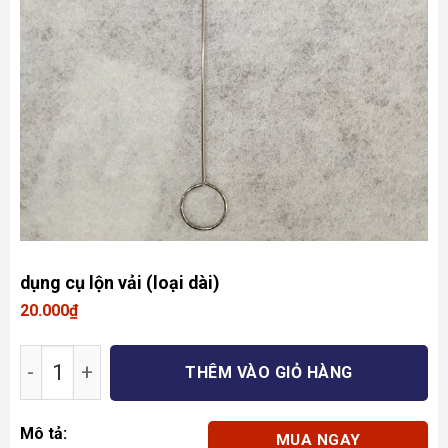
dụng cụ lộn vải (loại dài)
20.000
₫
dụng cụ lộn vải (loại dài) số lượng
THÊM VÀO GIỎ HÀNG
Mô tả:
MUA NGAY