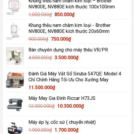
Khung thêu nam châm kim loại – Brother
là:
tại
NV800E, NV880E kích thước 100x100mm
1.200.000₫.
là:
Giá
Giá
1.000.000
₫
850.000
₫
1.000.000₫.
gốc
hiện
Khung thêu nam châm kim loại - Brother
là:
tại
NV800E, NV880E kích thước 20x60mm
1.000.000₫.
là:
Giá
Giá
900.000
₫
750.000
₫
850.000₫.
gốc
hiện
Bàn chuyên dụng cho máy thêu VR/PR
là:
tại
Giá
Giá
4.000.000
₫
900.000₫.
3.500.000
là:
₫
gốc
hiện
750.000₫.
là:
tại
Đánh Giá Máy Vắt Sổ Siruba 547QE: Model 4
4.000.000₫.
là:
Chỉ Chính Hãng Tối Ưu Cho Xưởng May
3.500.000₫.
11.500.000
₫
Máy May Gia Đình Riccar H73JS
Giá
Giá
12.000.000
₫
10.300.000
₫
gốc
hiện
là:
tại
Máy ép ly, cốc sứ ( chuyển nhiệt)
12.000.000₫.
là:
Giá
Giá
1.900.000
₫
1.700.000
₫
10.300.000₫.