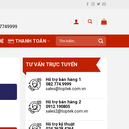
27749999
Tìm
HỆ
THANH TOÁN
kiếm:
TƯ VẤN TRỰC TUYẾN
Hỗ trợ bán hàng 1
082.774.9999
g
sales@toptek.com.vn
Hỗ trợ bán hàng 2
0912.190805
sales2@toptek.com.vn
Hỗ trợ kỹ thuật
024.3628.4264