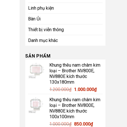
Linh phụ kiện
Bàn Ủi
Thiết bị viễn thông
Danh mục khác
SẢN PHẨM
Khung thêu nam châm kim
loại – Brother NV800E,
NV880E kích thước
130x180mm
Giá
Giá
1.200.000
₫
1.000.000
₫
gốc
hiện
Khung thêu nam châm kim
là:
tại
loại – Brother NV800E,
1.200.000₫.
là:
NV880E kích thước
1.000.000₫.
100x100mm
Giá
Giá
1.000.000
₫
850.000
₫