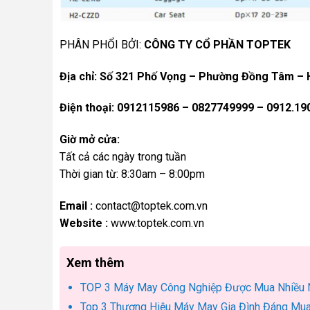
PHÂN PHỔI BỞI:
CÔNG TY CỔ PHẦN TOPTEK
Địa chỉ: Số 321 Phố Vọng – Phường Đồng Tâm – H
Điện thoại: 0912115986 – 0827749999 – 0912.19
Giờ mở cửa:
Tất cả các ngày trong tuần
Thời gian từ: 8:30am – 8:00pm
Email :
contact@toptek.com.vn
Website :
www.toptek.com.vn
Xem thêm
TOP 3 Máy May Công Nghiệp Được Mua Nhiều
Top 3 Thương Hiệu Máy May Gia Đình Đáng Mua