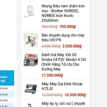
gốc
hiện
Khung thêu nam châm kim
là:
tại
loại - Brother NV800E,
1.000.000₫.
là:
NV880E kích thước
850.000₫.
20x60mm
Giá
Giá
900.000
₫
750.000
₫
gốc
hiện
Bàn chuyên dụng cho máy
là:
tại
thêu VR/PR
900.000₫.
là:
Giá
Giá
4.000.000
₫
3.500.000
₫
750.000₫.
gốc
hiện
Đánh Giá Máy Vắt Sổ
là:
tại
Siruba 547QE: Model 4 Chỉ
4.000.000₫.
là:
Chính Hãng Tối Ưu Cho
3.500.000₫.
Xưởng May
11.500.000
₫
Máy May Gia Đình Riccar
H73JS
Giá
Giá
12.000.000
₫
10.300.000
₫
gốc
hiện
Máy ép ly, cốc sứ ( chuyển
là:
tại