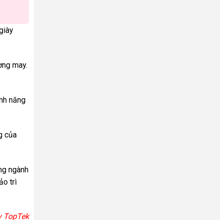
giày
ờng may.
ính năng
g của
ong ngành
o trì
 TopTek