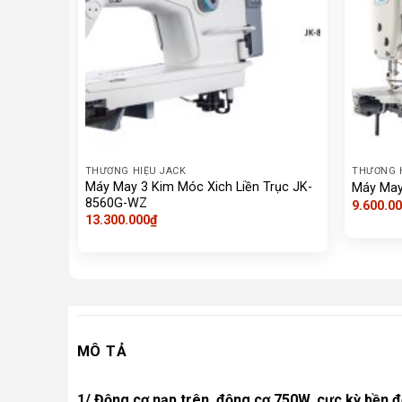
THƯƠNG HIỆU JACK
THƯƠNG 
Máy May 3 Kim Móc Xich Liền Trục JK-
Máy May
8560G-WZ
9.600.0
13.300.000
₫
MÔ TẢ
1/ Động cơ nạp trên, động cơ 750W, cực kỳ bền đối