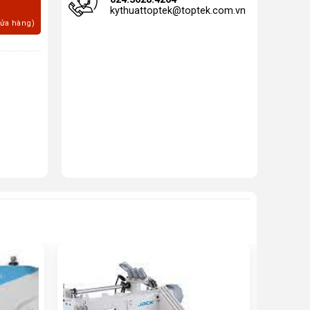
kythuattoptek@toptek.com.vn
cửa hàng)