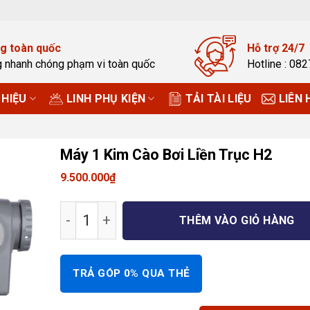
g toàn quốc
Hỗ trợ 24/7
g nhanh chóng phạm vi toàn quốc
Hotline : 08
HIỆU
LINH PHỤ KIỆN
TẢI TÀI LIỆU
LIÊN 
Máy 1 Kim Cào Bơi Liền Trục H2
9.500.000
₫
Máy 1 Kim Cào Bơi Liền Trục H2 số lượn
THÊM VÀO GIỎ HÀNG
TRẢ GÓP 0% QUA THẺ