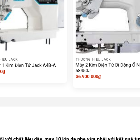
HIỆU JACK
THƯƠNG HIỆU JACK
Máy 2 Kim Điện Tử Di Động Ổ 
 1 Kim Điện Tử Jack A4B-A
58450J
00
₫
36.900.000
₫
 với chất liệu dày, may 10 lớp da nhẹ vừa phải với kết quả tuy