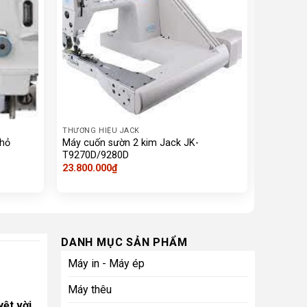
THƯƠNG HIỆU JACK
THƯƠNG H
Nhỏ
Máy cuốn sườn 2 kim Jack JK-
Máy vắt s
T9270D/9280D
9.800.00
23.800.000
₫
DANH MỤC SẢN PHẨM
Máy in - Máy ép
Máy thêu
ệt vời.