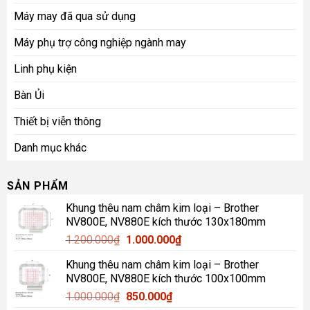
Máy may đã qua sử dụng
Máy phụ trợ công nghiệp ngành may
Linh phụ kiện
Bàn Ủi
Thiết bị viễn thông
Danh mục khác
SẢN PHẨM
Khung thêu nam châm kim loại – Brother
NV800E, NV880E kích thước 130x180mm
Giá
Giá
1.200.000
₫
1.000.000
₫
gốc
hiện
Khung thêu nam châm kim loại – Brother
là:
tại
NV800E, NV880E kích thước 100x100mm
1.200.000₫.
là:
Giá
Giá
1.000.000
₫
850.000
₫
1.000.000₫.