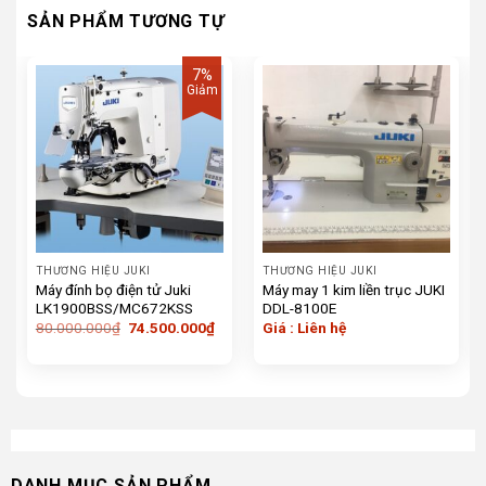
SẢN PHẨM TƯƠNG TỰ
7%
Giảm
THƯƠNG HIỆU JUKI
THƯƠNG HIỆU JUKI
Máy đính bọ điện tử Juki
Máy may 1 kim liền trục JUKI
LK1900BSS/MC672KSS
DDL-8100E
Giá
Giá
80.000.000
₫
74.500.000
₫
Giá : Liên hệ
gốc
hiện
là:
tại
80.000.000₫.
là:
74.500.000₫.
DANH MỤC SẢN PHẨM