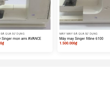
 ĐÃ QUA SỬ DỤNG
MÁY MAY ĐÃ QUA SỬ DỤNG
 Singer mon ami AVANCE
Máy may Singer fitline 6100
00
₫
1.500.000
₫