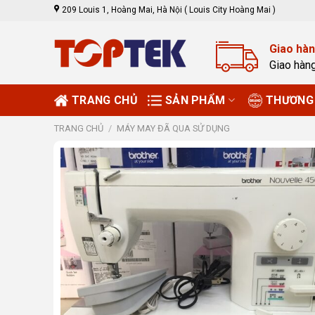
Skip
209 Louis 1, Hoàng Mai, Hà Nội ( Louis City Hoàng Mai )
to
content
Giao hàn
Giao hàn
TRANG CHỦ
SẢN PHẨM
THƯƠNG 
TRANG CHỦ
/
MÁY MAY ĐÃ QUA SỬ DỤNG