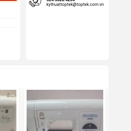
kythuattoptek@toptek.com.vn