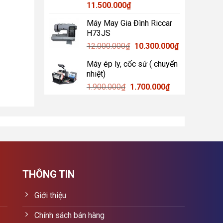
11.500.000
₫
Máy May Gia Đình Riccar
H73JS
Giá
Giá
12.000.000
₫
10.300.000
₫
gốc
hiện
Máy ép ly, cốc sứ ( chuyển
là:
tại
nhiệt)
12.000.000₫.
là:
Giá
Giá
1.900.000
₫
1.700.000
₫
10.300.000₫.
gốc
hiện
là:
tại
1.900.000₫.
là:
1.700.000₫.
THÔNG TIN
Giới thiệu
Chính sách bán hàng