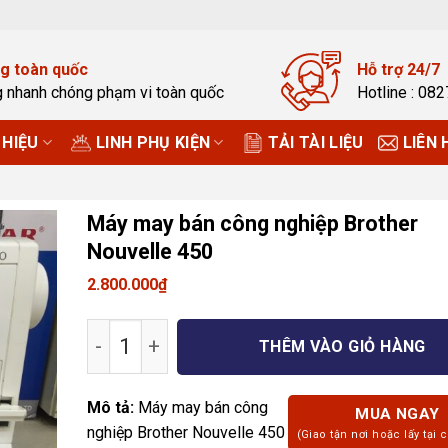
g toàn quốc
Hỗ trợ 24/7
g nhanh chóng phạm vi toàn quốc
Hotline : 08
HIỆU
LINH PHỤ KIỆN
TẢI TÀI LIỆU
LIÊN 
Máy may bán công nghiệp Brother
Nouvelle 450
2.800.000
₫
Máy may bán công nghiệp Brother Nouve
THÊM VÀO GIỎ HÀNG
Mô tả:
Máy may bán công
MUA NGAY
nghiệp Brother Nouvelle 450
(Giao tận nơi hoặc lấy tại 