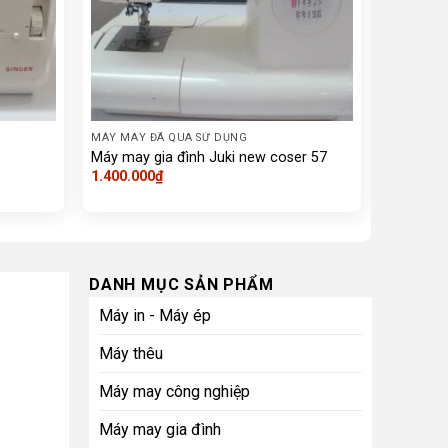
MÁY MAY ĐÃ QUA SỬ DỤNG
MÁY MAY 
Máy may gia đình Juki new coser 57
Máy may 
1.400.000
₫
1.400.00
DANH MỤC SẢN PHẨM
Máy in - Máy ép
Máy thêu
Máy may công nghiệp
Máy may gia đình