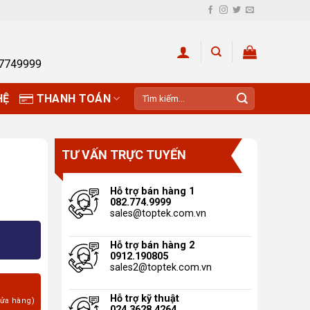
27749999
Tìm
HỆ
THANH TOÁN
kiếm:
TƯ VẤN TRỰC TUYẾN
Hỗ trợ bán hàng 1
082.774.9999
sales@toptek.com.vn
lle 450 số lượng
Hỗ trợ bán hàng 2
0912.190805
sales2@toptek.com.vn
Hỗ trợ kỹ thuật
cửa hàng)
024.3628.4264