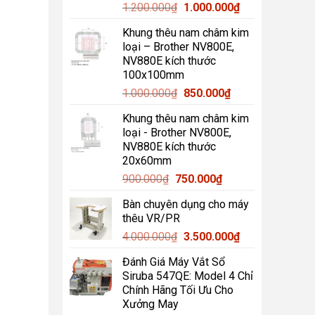
Giá
Giá
1.200.000
₫
1.000.000
₫
gốc
hiện
Khung thêu nam châm kim
là:
tại
loại – Brother NV800E,
1.200.000₫.
là:
NV880E kích thước
1.000.000₫.
100x100mm
Giá
Giá
1.000.000
₫
850.000
₫
gốc
hiện
Khung thêu nam châm kim
là:
tại
loại - Brother NV800E,
1.000.000₫.
là:
NV880E kích thước
850.000₫.
20x60mm
Giá
Giá
900.000
₫
750.000
₫
gốc
hiện
Bàn chuyên dụng cho máy
là:
tại
thêu VR/PR
900.000₫.
là:
Giá
Giá
4.000.000
₫
3.500.000
₫
750.000₫.
gốc
hiện
Đánh Giá Máy Vắt Sổ
là:
tại
Siruba 547QE: Model 4 Chỉ
4.000.000₫.
là:
Chính Hãng Tối Ưu Cho
3.500.000₫.
Xưởng May