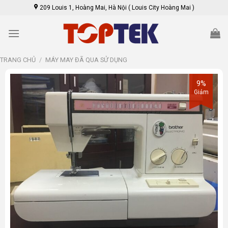
Skip
209 Louis 1, Hoàng Mai, Hà Nội ( Louis City Hoàng Mai )
to
content
TRANG CHỦ
/
MÁY MAY ĐÃ QUA SỬ DỤNG
9%
Giảm