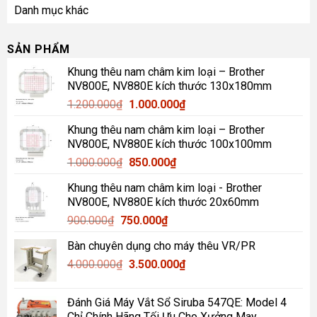
Danh mục khác
SẢN PHẨM
Khung thêu nam châm kim loại – Brother
NV800E, NV880E kích thước 130x180mm
Giá
Giá
1.200.000
₫
1.000.000
₫
gốc
hiện
Khung thêu nam châm kim loại – Brother
là:
tại
NV800E, NV880E kích thước 100x100mm
1.200.000₫.
là:
Giá
Giá
1.000.000
₫
850.000
₫
1.000.000₫.
gốc
hiện
Khung thêu nam châm kim loại - Brother
là:
tại
NV800E, NV880E kích thước 20x60mm
1.000.000₫.
là:
Giá
Giá
900.000
₫
750.000
₫
850.000₫.
gốc
hiện
Bàn chuyên dụng cho máy thêu VR/PR
là:
tại
Giá
Giá
4.000.000
₫
900.000₫.
3.500.000
là:
₫
gốc
hiện
750.000₫.
là:
tại
Đánh Giá Máy Vắt Sổ Siruba 547QE: Model 4
4.000.000₫.
là:
Chỉ Chính Hãng Tối Ưu Cho Xưởng May