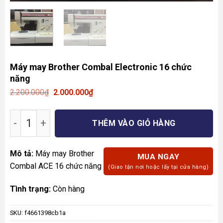
Máy may Brother Combal Electronic 16 chức
năng
Giá
Giá
2.200.000
₫
2.000.000
₫
gốc
hiện
là:
tại
Máy may Brother Combal Electronic 16 chức n
2.200.000₫.
là:
THÊM VÀO GIỎ HÀNG
2.000.000₫.
Mô tả:
Máy may Brother
MUA NGAY
Combal ACE 16 chức năng
(Giao tận nơi hoặc lấy tại cửa hàng)
Tình trạng:
Còn hàng
SKU:
f4661398cb1a