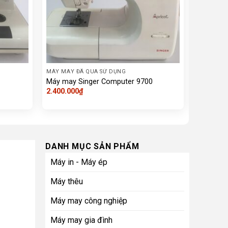
MÁY MAY ĐÃ QUA SỬ DỤNG
MÁY MAY 
Máy may Singer Computer 9700
Máy may 
2.400.000
₫
1.400.00
DANH MỤC SẢN PHẨM
Máy in - Máy ép
Máy thêu
Máy may công nghiệp
Máy may gia đình