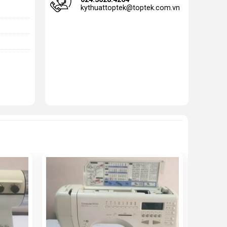
kythuattoptek@toptek.com.vn