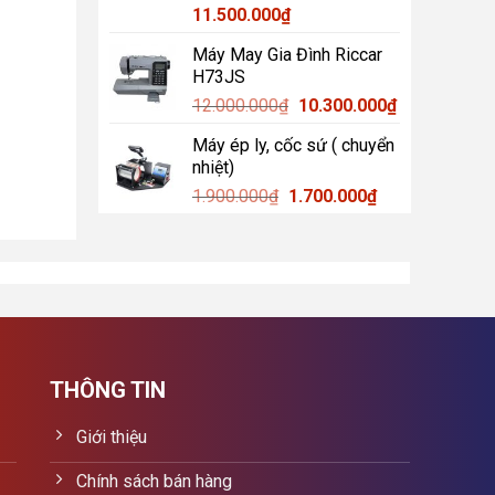
11.500.000
₫
Máy May Gia Đình Riccar
H73JS
Giá
Giá
12.000.000
₫
10.300.000
₫
gốc
hiện
Máy ép ly, cốc sứ ( chuyển
là:
tại
nhiệt)
12.000.000₫.
là:
Giá
Giá
1.900.000
₫
1.700.000
₫
10.300.000₫.
gốc
hiện
là:
tại
1.900.000₫.
là:
1.700.000₫.
THÔNG TIN
Giới thiệu
Chính sách bán hàng