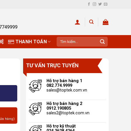
27749999
Tìm
HỆ
THANH TOÁN
kiếm:
TƯ VẤN TRỰC TUYẾN
Hỗ trợ bán hàng 1
082.774.9999
sales@toptek.com.vn
Hỗ trợ bán hàng 2
0912.190805
sales2@toptek.com.vn
cửa hàng)
Hỗ trợ kỹ thuật
024.3628.4264