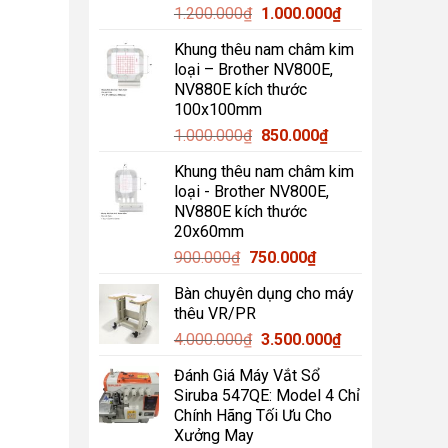
Giá
Giá
1.200.000
₫
1.000.000
₫
gốc
hiện
Khung thêu nam châm kim
là:
tại
loại – Brother NV800E,
1.200.000₫.
là:
NV880E kích thước
1.000.000₫.
100x100mm
Giá
Giá
1.000.000
₫
850.000
₫
gốc
hiện
Khung thêu nam châm kim
là:
tại
loại - Brother NV800E,
1.000.000₫.
là:
NV880E kích thước
850.000₫.
20x60mm
Giá
Giá
900.000
₫
750.000
₫
gốc
hiện
Bàn chuyên dụng cho máy
là:
tại
thêu VR/PR
900.000₫.
là:
Giá
Giá
4.000.000
₫
3.500.000
₫
750.000₫.
gốc
hiện
Đánh Giá Máy Vắt Sổ
là:
tại
Siruba 547QE: Model 4 Chỉ
4.000.000₫.
là:
Chính Hãng Tối Ưu Cho
3.500.000₫.
Xưởng May