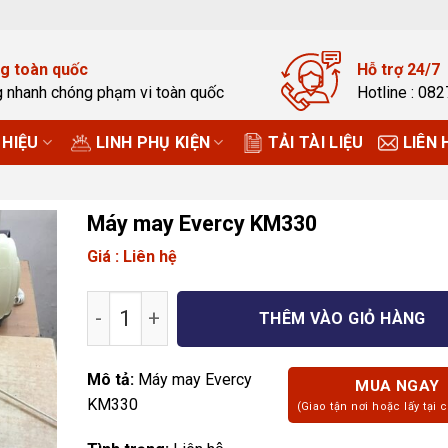
g toàn quốc
Hỗ trợ 24/7
g nhanh chóng phạm vi toàn quốc
Hotline : 08
HIỆU
LINH PHỤ KIỆN
TẢI TÀI LIỆU
LIÊN 
Máy may Evercy KM330
Giá : Liên hệ
Máy may Evercy KM330 số lượng
THÊM VÀO GIỎ HÀNG
Mô tả:
Máy may Evercy
MUA NGAY
KM330
(Giao tận nơi hoặc lấy tại 