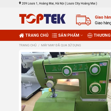
Skip
209 Louis 1, Hoàng Mai, Hà Nội ( Louis City Hoàng Mai )
to
content
Giao hàn
Giao hàn
TRANG CHỦ
SẢN PHẨM
THƯƠNG 
TRANG CHỦ
/
MÁY MAY ĐÃ QUA SỬ DỤNG