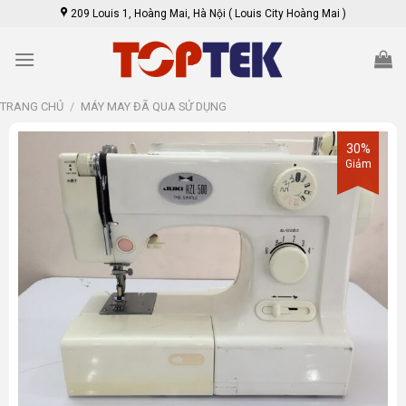
Skip
209 Louis 1, Hoàng Mai, Hà Nội ( Louis City Hoàng Mai )
to
content
TRANG CHỦ
/
MÁY MAY ĐÃ QUA SỬ DỤNG
30%
Giảm