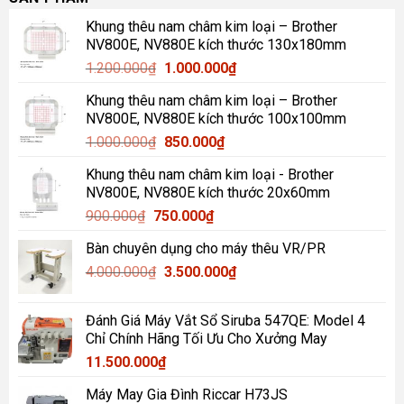
Khung thêu nam châm kim loại – Brother
NV800E, NV880E kích thước 130x180mm
Giá
Giá
1.200.000
₫
1.000.000
₫
gốc
hiện
Khung thêu nam châm kim loại – Brother
là:
tại
NV800E, NV880E kích thước 100x100mm
1.200.000₫.
là:
Giá
Giá
1.000.000
₫
850.000
₫
1.000.000₫.
gốc
hiện
Khung thêu nam châm kim loại - Brother
là:
tại
NV800E, NV880E kích thước 20x60mm
1.000.000₫.
là:
Giá
Giá
900.000
₫
750.000
₫
850.000₫.
gốc
hiện
Bàn chuyên dụng cho máy thêu VR/PR
là:
tại
Giá
Giá
4.000.000
₫
900.000₫.
3.500.000
là:
₫
gốc
hiện
750.000₫.
là:
tại
Đánh Giá Máy Vắt Sổ Siruba 547QE: Model 4
4.000.000₫.
là:
Chỉ Chính Hãng Tối Ưu Cho Xưởng May
3.500.000₫.
11.500.000
₫
Máy May Gia Đình Riccar H73JS