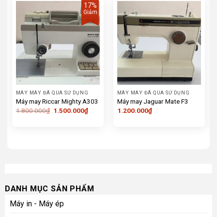
17%
Giảm
MÁY MAY ĐÃ QUA SỬ DỤNG
MÁY MAY ĐÃ QUA SỬ DỤNG
Máy may Riccar Mighty A303
Máy may Jaguar Mate F3
Giá
Giá
1.800.000
₫
1.500.000
₫
1.200.000
₫
gốc
hiện
là:
tại
1.800.000₫.
là:
1.500.000₫.
DANH MỤC SẢN PHẨM
Máy in - Máy ép