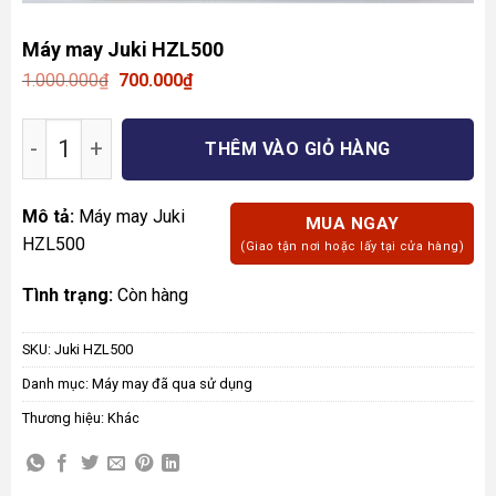
Máy may Juki HZL500
Giá
Giá
1.000.000
₫
700.000
₫
gốc
hiện
là:
tại
Máy may Juki HZL500 số lượng
1.000.000₫.
là:
THÊM VÀO GIỎ HÀNG
700.000₫.
Mô tả:
Máy may Juki
MUA NGAY
HZL500
(Giao tận nơi hoặc lấy tại cửa hàng)
Tình trạng:
Còn hàng
SKU:
Juki HZL500
Danh mục:
Máy may đã qua sử dụng
Thương hiệu:
Khác