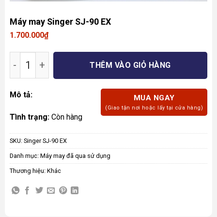
Máy may Singer SJ-90 EX
1.700.000
₫
Máy may Singer SJ-90 EX số lượng
THÊM VÀO GIỎ HÀNG
Mô tả:
MUA NGAY
(Giao tận nơi hoặc lấy tại cửa hàng)
Tình trạng:
Còn hàng
SKU:
Singer SJ-90 EX
Danh mục:
Máy may đã qua sử dụng
Thương hiệu:
Khác