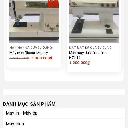
Giảm
MÁY MAY ĐÃ QUA SỬ DỤNG
MÁY MAY ĐÃ QUA SỬ DỤNG
Máy may Juki frou frou
Máy may Riccar Mighty
HZL11
Giá
Giá
1.400.000
₫
1.300.000
₫
gốc
hiện
1.200.000
₫
là:
tại
1.400.000₫.
là:
1.300.000₫.
DANH MỤC SẢN PHẨM
Máy in - Máy ép
Máy thêu