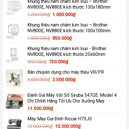
Khung thêu nam châm kim loại – Brother
NV800E, NV880E kích thước 130x180mm
Giá
Giá
1.200.000
₫
1.000.000
₫
gốc
hiện
Khung thêu nam châm kim loại – Brother
là:
tại
NV800E, NV880E kích thước 100x100mm
1.200.000₫.
là:
Giá
Giá
1.000.000
₫
850.000
₫
1.000.000₫.
gốc
hiện
Khung thêu nam châm kim loại - Brother
là:
tại
NV800E, NV880E kích thước 20x60mm
1.000.000₫.
là:
Giá
Giá
900.000
₫
750.000
₫
850.000₫.
gốc
hiện
Bàn chuyên dụng cho máy thêu VR/PR
là:
tại
Giá
Giá
4.000.000
₫
900.000₫.
3.500.000
là:
₫
gốc
hiện
750.000₫.
là:
tại
Đánh Giá Máy Vắt Sổ Siruba 547QE: Model 4
4.000.000₫.
là:
Chỉ Chính Hãng Tối Ưu Cho Xưởng May
3.500.000₫.
11.500.000
₫
Máy May Gia Đình Riccar H73JS
Giá
Giá
12.000.000
₫
10.300.000
₫