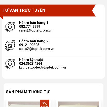
TƯ VẤN TRỰC TUYẾN
Hỗ trợ bán hàng 1
082.774.9999
sales@toptek.com.vn
Hỗ trợ bán hàng 2
0912.190805
sales2@toptek.com.vn
Hỗ trợ kỹ thuật
024.3628.4264
kythuattoptek@toptek.com.vn
SẢN PHẨM TƯƠNG TỰ
7%