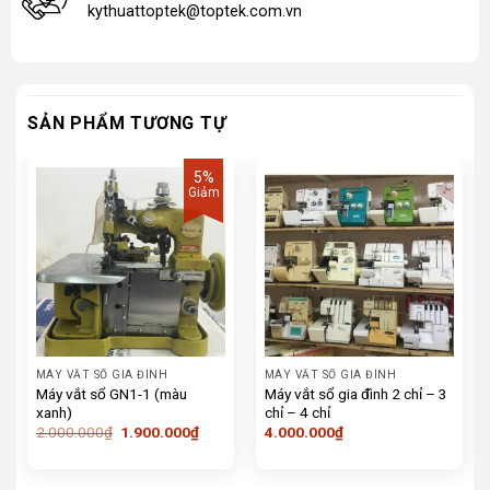
kythuattoptek@toptek.com.vn
SẢN PHẨM TƯƠNG TỰ
5%
Giảm
MÁY VẮT SỔ GIA ĐÌNH
MÁY VẮT SỔ GIA ĐÌNH
Máy vắt sổ GN1-1 (màu
Máy vắt sổ gia đình 2 chỉ – 3
xanh)
chỉ – 4 chỉ
Giá
Giá
2.000.000
₫
1.900.000
₫
4.000.000
₫
gốc
hiện
là:
tại
2.000.000₫.
là:
1.900.000₫.