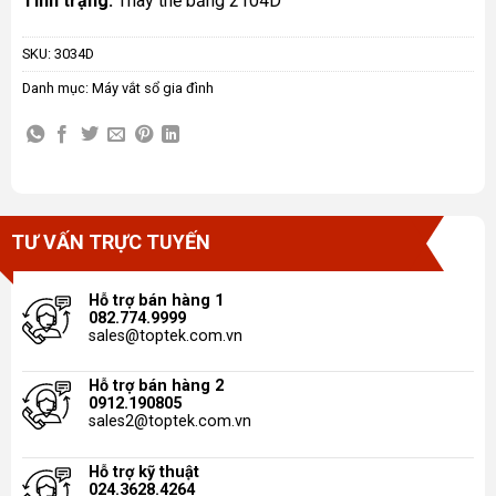
Tình trạng:
Thay thế bằng 2104D
SKU:
3034D
Danh mục:
Máy vắt sổ gia đình
TƯ VẤN TRỰC TUYẾN
Hỗ trợ bán hàng 1
082.774.9999
sales@toptek.com.vn
Hỗ trợ bán hàng 2
0912.190805
sales2@toptek.com.vn
Hỗ trợ kỹ thuật
024.3628.4264