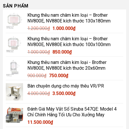
SẢN PHẨM
Khung thêu nam châm kim loại – Brother
NV800E, NV880E kích thước 130x180mm
Giá
Giá
1.200.000
₫
1.000.000
₫
gốc
hiện
Khung thêu nam châm kim loại – Brother
là:
tại
NV800E, NV880E kích thước 100x100mm
1.200.000₫.
là:
Giá
Giá
1.000.000
₫
850.000
₫
1.000.000₫.
gốc
hiện
Khung thêu nam châm kim loại - Brother
là:
tại
NV800E, NV880E kích thước 20x60mm
1.000.000₫.
là:
Giá
Giá
900.000
₫
750.000
₫
850.000₫.
gốc
hiện
Bàn chuyên dụng cho máy thêu VR/PR
là:
tại
Giá
Giá
4.000.000
₫
900.000₫.
3.500.000
là:
₫
gốc
hiện
750.000₫.
là:
tại
Đánh Giá Máy Vắt Sổ Siruba 547QE: Model 4
4.000.000₫.
là:
Chỉ Chính Hãng Tối Ưu Cho Xưởng May
3.500.000₫.
11.500.000
₫