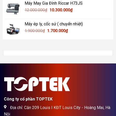
Máy May Gia Đình Riccar H73JS
Giá
Giá
12.000.000
₫
10.300.000
₫
gốc
hiện
là:
tại
Máy ép ly, cốc sứ ( chuyển nhiệt)
12.000.000₫.
là:
Giá
Giá
1.900.000
₫
1.700.000
₫
10.300.000₫.
gốc
hiện
là:
tại
1.900.000₫.
là:
1.700.000₫.
Công ty cổ phần TOPTEK
Địa chỉ: Căn 209 Louis I KĐT Louis City - Hoàng Mai, Hà
Nội