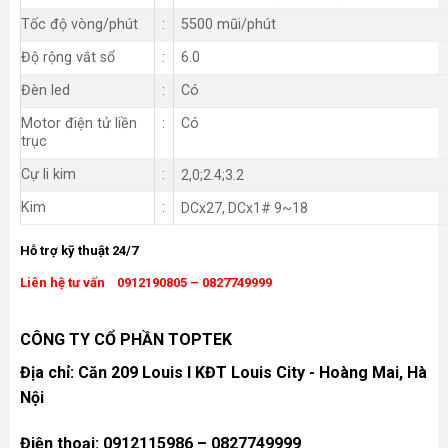
Tốc độ vòng/phút
:
5500 mũi/phút
Độ rộng vắt sổ
:
6
.0
Đèn led
:
Có
Motor điện tử liền
:
Có
trục
Cự li kim
:
2,0;2.4;3.2
Kim
:
DCx27, DCx1# 9~18
Hỗ trợ kỹ thuật 24/7
Liên hệ tư vấn 0912190805 – 0827749999
CÔNG TY CỔ PHẦN TOPTEK
Địa chỉ: Căn 209 Louis I KĐT Louis City - Hoàng Mai, Hà
Nội
Điện thoại: 0912115986 – 0827749999