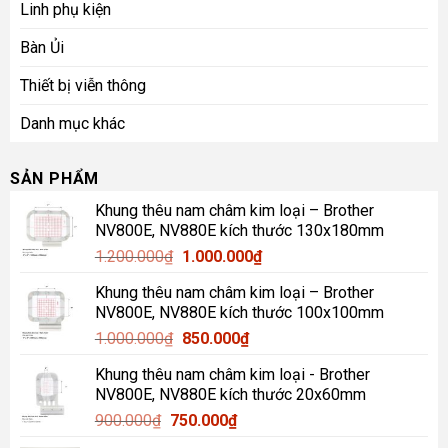
Linh phụ kiện
Bàn Ủi
Thiết bị viễn thông
Danh mục khác
SẢN PHẨM
Khung thêu nam châm kim loại – Brother
NV800E, NV880E kích thước 130x180mm
Giá
Giá
1.200.000
₫
1.000.000
₫
gốc
hiện
Khung thêu nam châm kim loại – Brother
là:
tại
NV800E, NV880E kích thước 100x100mm
1.200.000₫.
là:
Giá
Giá
1.000.000
₫
850.000
₫
1.000.000₫.
gốc
hiện
Khung thêu nam châm kim loại - Brother
là:
tại
NV800E, NV880E kích thước 20x60mm
1.000.000₫.
là:
Giá
Giá
900.000
₫
750.000
₫
850.000₫.
gốc
hiện