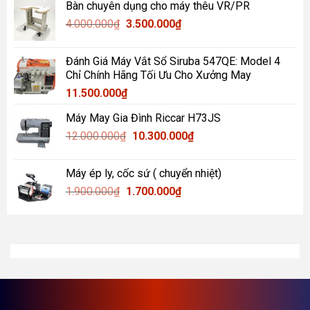
Bàn chuyên dụng cho máy thêu VR/PR
là:
tại
Giá
Giá
4.000.000
₫
900.000₫.
3.500.000
là:
₫
gốc
hiện
750.000₫.
là:
tại
Đánh Giá Máy Vắt Sổ Siruba 547QE: Model 4
4.000.000₫.
là:
Chỉ Chính Hãng Tối Ưu Cho Xưởng May
3.500.000₫.
11.500.000
₫
Máy May Gia Đình Riccar H73JS
Giá
Giá
12.000.000
₫
10.300.000
₫
gốc
hiện
là:
tại
Máy ép ly, cốc sứ ( chuyển nhiệt)
12.000.000₫.
là:
Giá
Giá
1.900.000
₫
1.700.000
₫
10.300.000₫.
gốc
hiện
là:
tại
1.900.000₫.
là:
1.700.000₫.