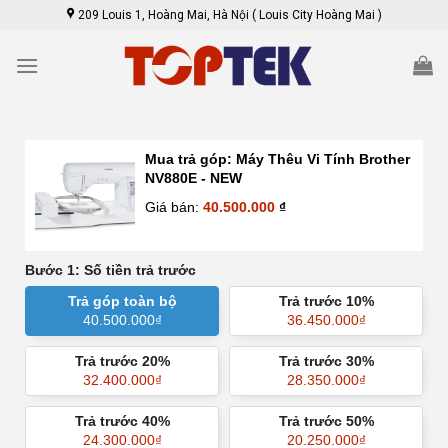
Skip
209 Louis 1, Hoàng Mai, Hà Nội ( Louis City Hoàng Mai )
to
content
Mua trả góp:
Máy Thêu Vi Tính Brother
NV880E - NEW
Giá bán:
40.500.000
₫
Bước 1: Số tiền trả trước
Trả góp toàn bộ
Trả trước 10%
40.500.000
₫
36.450.000
₫
Trả trước 20%
Trả trước 30%
32.400.000
₫
28.350.000
₫
Trả trước 40%
Trả trước 50%
24.300.000
₫
20.250.000
₫