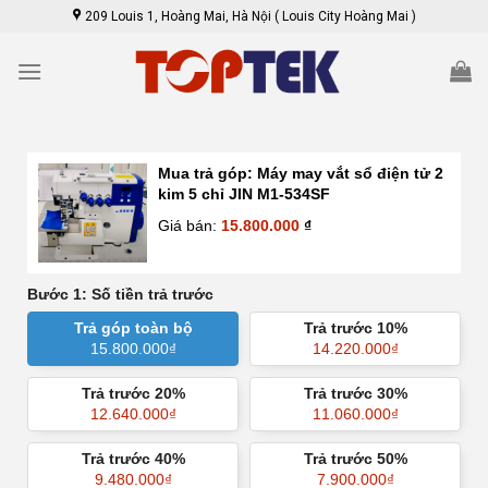
Skip
209 Louis 1, Hoàng Mai, Hà Nội ( Louis City Hoàng Mai )
to
content
Mua trả góp:
Máy may vắt sổ điện tử 2
kim 5 chỉ JIN M1-534SF
Giá bán:
15.800.000
₫
Bước 1: Số tiền trả trước
Trả góp toàn bộ
Trả trước 10%
15.800.000
₫
14.220.000
₫
Trả trước 20%
Trả trước 30%
12.640.000
₫
11.060.000
₫
Trả trước 40%
Trả trước 50%
9.480.000
₫
7.900.000
₫