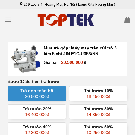
Skip
209 Louis 1, Hoàng Mai, Hà Nội ( Louis City Hoàng Mai )
to
content
Mua trả góp:
Máy may trần cùi trỏ 3
kim 5 chỉ JIN F1C-U356/NN
Giá bán:
20.500.000
₫
Bước 1: Số tiền trả trước
Trả góp toàn bộ
Trả trước 10%
20.500.000
₫
18.450.000
₫
Trả trước 20%
Trả trước 30%
16.400.000
₫
14.350.000
₫
Trả trước 40%
Trả trước 50%
12.300.000
₫
10.250.000
₫