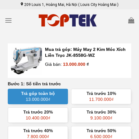
Skip
209 Louis 1, Hoàng Mai, Hà Nội ( Louis City Hoàng Mai )
to
content
Mua trả góp:
Máy May 2 Kim Móc Xích
Liền Trục JK-8558G-WZ
Giá bán:
13.000.000
₫
Bước 1: Số tiền trả trước
Trả góp toàn bộ
Trả trước 10%
13.000.000
₫
11.700.000
₫
Trả trước 20%
Trả trước 30%
10.400.000
₫
9.100.000
₫
Trả trước 40%
Trả trước 50%
7.800.000
₫
6.500.000
₫