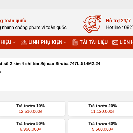
g toàn quốc
Hỗ trợ 24/7
g nhanh chóng phạm vi toàn quốc
Hotline : 08
HIỆU
LINH PHỤ KIỆN
TẢI TÀI LIỆU
LIÊN 
t sổ 2 kim 4 chỉ tốc độ cao Siruba 747L-514M2-24
₫
Trả trước 10%
Trả trước 20%
12.510.000
₫
11.120.000
₫
Trả trước 50%
Trả trước 60%
6.950.000
₫
5.560.000
₫