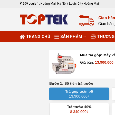
Skip
209 Louis 1, Hoàng Mai, Hà Nội ( Louis City Hoàng Mai )
to
content
Giao hàn
Giao hàn
TRANG CHỦ
SẢN PHẨM
THƯƠNG 
Mua trả góp:
Máy vắ
Giá bán:
13.900.000
Bước 1: Số tiền trả trước
Trả góp toàn bộ
13.900.000
₫
Trả trước 40%
8.340.000
₫