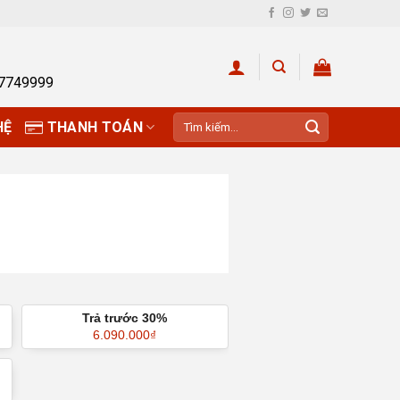
27749999
Tìm
HỆ
THANH TOÁN
kiếm:
Trả trước 30%
6.090.000
₫