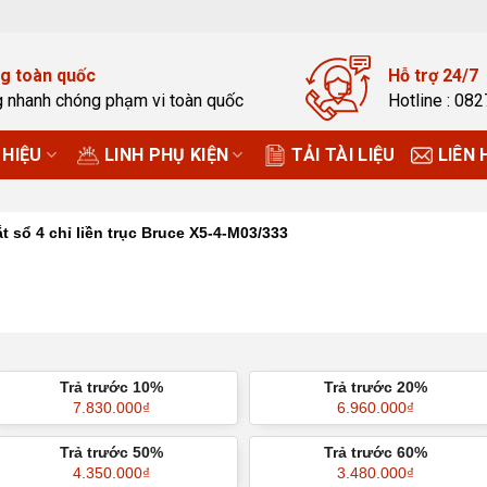
g toàn quốc
Hỗ trợ 24/7
g nhanh chóng phạm vi toàn quốc
Hotline : 08
HIỆU
LINH PHỤ KIỆN
TẢI TÀI LIỆU
LIÊN 
t sổ 4 chỉ liền trục Bruce X5-4-M03/333
Trả trước 10%
Trả trước 20%
7.830.000
₫
6.960.000
₫
Trả trước 50%
Trả trước 60%
4.350.000
₫
3.480.000
₫