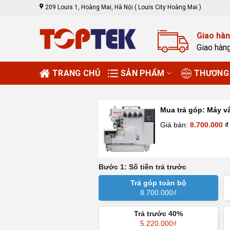
Skip
209 Louis 1, Hoàng Mai, Hà Nội ( Louis City Hoàng Mai )
to
content
Giao hàn
Giao hàn
TRANG CHỦ
SẢN PHẨM
THƯƠNG 
Mua trả góp:
Máy vắ
Giá bán:
8.700.000
₫
Bước 1: Số tiền trả trước
Trả góp toàn bộ
8.700.000
₫
Trả trước 40%
5.220.000
₫