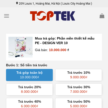
Skip
209 Louis 1, Hoàng Mai, Hà Nội ( Louis City Hoàng Mai )
to
content
Mua trả góp:
Phần mền thiết kế mẫu
PE - DESIGN VER 10
Giá bán:
10.000.000
₫
Bước 1: Số tiền trả trước
Trả góp toàn bộ
Trả trước 10%
10.000.000
₫
9.000.000
₫
Trả trước 20%
Trả trước 30%
8.000.000
₫
7.000.000
₫
Trả trước 40%
Trả trước 50%
6.000.000
₫
5.000.000
₫