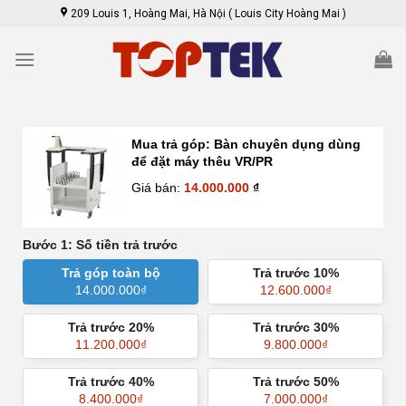
Skip
209 Louis 1, Hoàng Mai, Hà Nội ( Louis City Hoàng Mai )
to
content
Mua trả góp:
Bàn chuyên dụng dùng
để đặt máy thêu VR/PR
Giá bán:
14.000.000
₫
Bước 1: Số tiền trả trước
Trả góp toàn bộ
Trả trước 10%
14.000.000
₫
12.600.000
₫
Trả trước 20%
Trả trước 30%
11.200.000
₫
9.800.000
₫
Trả trước 40%
Trả trước 50%
8.400.000
₫
7.000.000
₫