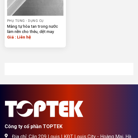
PHỤ TÙNG - DỤNG CỤ
Màng tự hòa tan trong nước
làm nền cho thêu, dệt may
Giá : Liên hệ
Công ty cổ phần TOPTEK
Địa chỉ: Căn 209 Louis I KĐT Louis City - Hoàng Mai, Hà