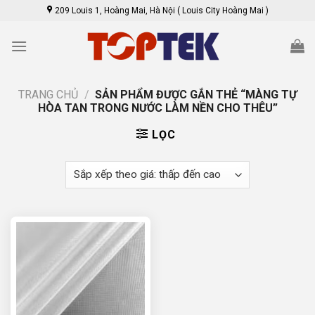
Skip
209 Louis 1, Hoàng Mai, Hà Nội ( Louis City Hoàng Mai )
to
content
TRANG CHỦ
/
SẢN PHẨM ĐƯỢC GẮN THẺ “MÀNG TỰ
HÒA TAN TRONG NƯỚC LÀM NỀN CHO THÊU”
LỌC