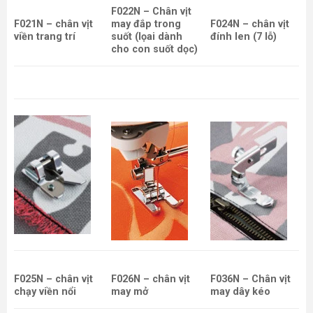
F022N – Chân vịt
F021N – chân vịt
may đắp trong
F024N – chân vịt
viền trang trí
suốt (lọai dành
đính len (7 lỗ)
cho con suốt dọc)
F025N – chân vịt
F026N – chân vịt
F036N – Chân vịt
chạy viền nổi
may mở
may dây kéo