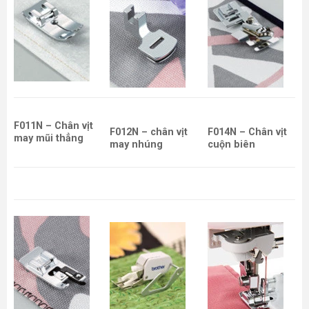
F011N – Chân vịt
F012N – chân vịt
F014N – Chân vịt
may mũi thẳng
may nhúng
cuộn biên