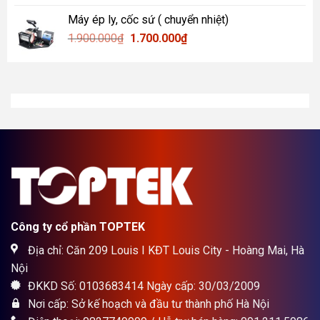
là:
tại
Máy ép ly, cốc sứ ( chuyển nhiệt)
12.000.000₫.
là:
Giá
Giá
1.900.000
₫
1.700.000
₫
10.300.000₫.
gốc
hiện
là:
tại
1.900.000₫.
là:
1.700.000₫.
Công ty cổ phần TOPTEK
Địa chỉ: Căn 209 Louis I KĐT Louis City - Hoàng Mai, Hà
Nội
ĐKKD Số: 0103683414 Ngày cấp: 30/03/2009
Nơi cấp: Sở kế hoạch và đầu tư thành phố Hà Nội