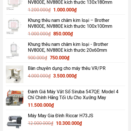
NV800E, NV880E kích thước 130x180mm
Giá
Giá
1.200.000
₫
1.000.000
₫
gốc
hiện
Khung thêu nam châm kim loại – Brother
là:
tại
NV800E, NV880E kích thước 100x100mm
1.200.000₫.
là:
Giá
Giá
1.000.000
₫
850.000
₫
1.000.000₫.
gốc
hiện
Khung thêu nam châm kim loại - Brother
là:
tại
NV800E, NV880E kích thước 20x60mm
1.000.000₫.
là:
Giá
Giá
900.000
₫
750.000
₫
850.000₫.
gốc
hiện
Bàn chuyên dụng cho máy thêu VR/PR
là:
tại
Giá
Giá
4.000.000
₫
900.000₫.
3.500.000
là:
₫
gốc
hiện
750.000₫.
là:
tại
Đánh Giá Máy Vắt Sổ Siruba 547QE: Model 4
4.000.000₫.
là:
Chỉ Chính Hãng Tối Ưu Cho Xưởng May
3.500.000₫.
11.500.000
₫
Máy May Gia Đình Riccar H73JS
Giá
Giá
12.000.000
₫
10.300.000
₫
gốc
hiện