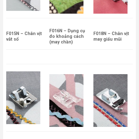
F016N – Dụng cụ
F015N – Chân vịt
F018N – Chân vịt
đo khoảng cách
vắt sổ
may giấu mũi
(may chần)