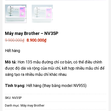
Máy may Brother – NV35P
Giá
Giá
9.900.000
₫
8.900.000
₫
gốc
hiện
là:
tại
Hết hàng
9.900.000₫.
là:
8.900.000₫.
Mô tả:
Hơn 135 mẫu đường chỉ cơ bản, có thể điều chỉnh
được độ dài và rộng của mũi chỉ, kết hợp nhiều mẫu chỉ để
sáng tạo ra nhiều mẫu chỉ khác nhau.
Tình trạng:
Hết hàng (thay bằng model NV955)
SKU:
NV35P
Danh mục:
Máy may Brother