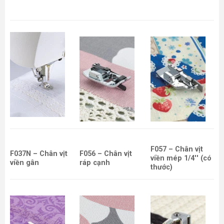
F057 – Chân vịt
F037N – Chân vịt
F056 – Chân vịt
viền mép 1/4'' (có
viền gân
ráp cạnh
thước)