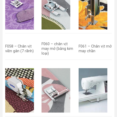
F060 – chân vịt
F058 – Chân vịt
F061 – Chân vịt mở
may mở (bằng kim
viền gân (7 rãnh)
may chần
loại)