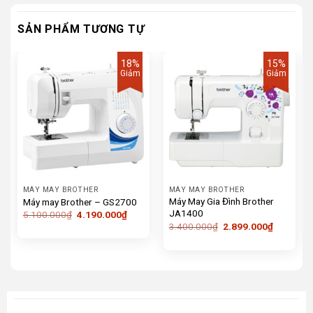
SẢN PHẨM TƯƠNG TỰ
18%
15%
Giảm
Giảm
MÁY MAY BROTHER
MÁY MAY BROTHER
Máy May Gia Đình Brother
Máy may Brother – GS2700
JA1400
Giá
Giá
5.100.000
₫
4.190.000
₫
gốc
hiện
Giá
Giá
3.400.000
₫
2.899.000
₫
là:
tại
gốc
hiện
5.100.000₫.
là:
là:
tại
4.190.000₫.
3.400.000₫.
là:
2.899.00