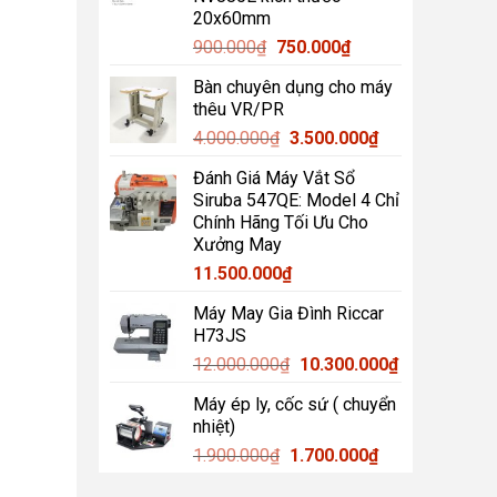
850.000₫.
20x60mm
Giá
Giá
900.000
₫
750.000
₫
gốc
hiện
Bàn chuyên dụng cho máy
là:
tại
thêu VR/PR
900.000₫.
là:
Giá
Giá
4.000.000
₫
3.500.000
₫
750.000₫.
gốc
hiện
Đánh Giá Máy Vắt Sổ
là:
tại
Siruba 547QE: Model 4 Chỉ
4.000.000₫.
là:
Chính Hãng Tối Ưu Cho
3.500.000₫.
Xưởng May
11.500.000
₫
Máy May Gia Đình Riccar
H73JS
Giá
Giá
12.000.000
₫
10.300.000
₫
gốc
hiện
Máy ép ly, cốc sứ ( chuyển
là:
tại
nhiệt)
12.000.000₫.
là:
Giá
Giá
1.900.000
₫
1.700.000
₫
10.300.000₫.
gốc
hiện