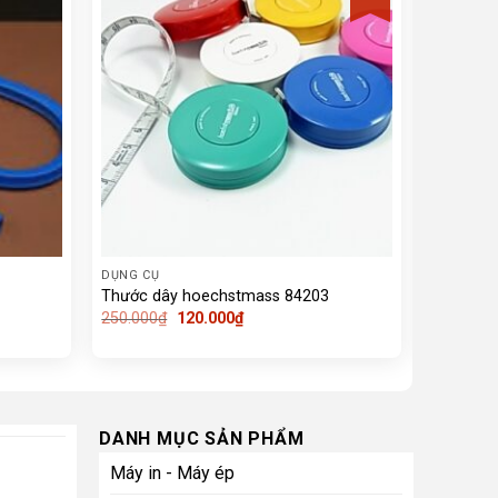
DỤNG CỤ
DỤNG CỤ
Thước dây hoechstmass 84203
Dao cắt 
Giá
Giá
250.000
₫
120.000
₫
150.000
gốc
hiện
là:
tại
250.000₫.
là:
120.000₫.
DANH MỤC SẢN PHẨM
Máy in - Máy ép