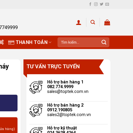
27749999
Tìm
HỆ
THANH TOÁN
kiếm:
máy
TƯ VẤN TRỰC TUYẾN
Hỗ trợ bán hàng 1
082.774.9999
sales@toptek.com.vn
 thêu số lượng
Hỗ trợ bán hàng 2
0912.190805
sales2@toptek.com.vn
Hỗ trợ kỹ thuật
cửa hàng)
024.3628.4264