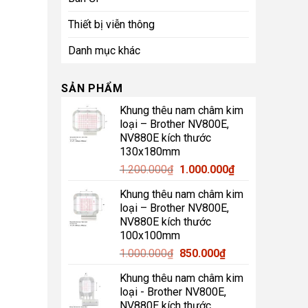
Thiết bị viễn thông
Danh mục khác
SẢN PHẨM
Khung thêu nam châm kim
loại – Brother NV800E,
NV880E kích thước
130x180mm
Giá
Giá
1.200.000
₫
1.000.000
₫
gốc
hiện
Khung thêu nam châm kim
là:
tại
loại – Brother NV800E,
1.200.000₫.
là:
NV880E kích thước
1.000.000₫.
100x100mm
Giá
Giá
1.000.000
₫
850.000
₫
gốc
hiện
Khung thêu nam châm kim
là:
tại
loại - Brother NV800E,
1.000.000₫.
là:
NV880E kích thước