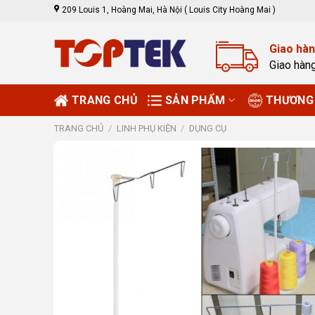
Skip
209 Louis 1, Hoàng Mai, Hà Nội ( Louis City Hoàng Mai )
to
content
Giao hàn
Giao hàn
TRANG CHỦ
SẢN PHẨM
THƯƠNG 
TRANG CHỦ
/
LINH PHỤ KIỆN
/
DỤNG CỤ