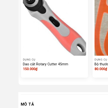
DỤNG CỤ
DỤNG CỤ
Dao cắt Rotary Cutter 45mm
Bộ thướ
150.000
₫
80.000
₫
MÔ TẢ