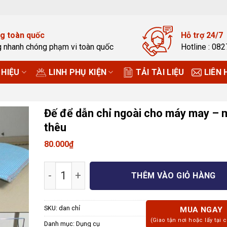
g toàn quốc
Hỗ trợ 24/7
g nhanh chóng phạm vi toàn quốc
Hotline : 08
HIỆU
LINH PHỤ KIỆN
TẢI TÀI LIỆU
LIÊN 
Đế để dẫn chỉ ngoài cho máy may – 
thêu
80.000
₫
Đế để dẫn chỉ ngoài cho máy may - máy
THÊM VÀO GIỎ HÀNG
SKU:
dan chỉ
MUA NGAY
(Giao tận nơi hoặc lấy tại 
Danh mục:
Dụng cụ