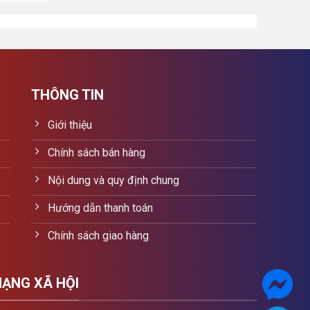
là:
tại
1.900.000₫.
là:
1.700.000₫.
THÔNG TIN
Giới thiệu
Chính sách bán hàng
Nội dung và quy định chung
Hướng dẫn thanh toán
Chính sách giao hàng
MẠNG XÃ HỘI