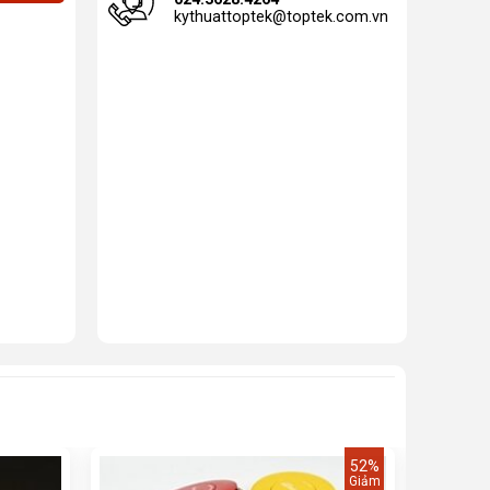
kythuattoptek@toptek.com.vn
52%
Giảm