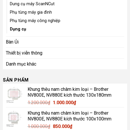
Dung cụ máy ScanNCut
Phụ tùng máy gia đình
Phụ tùng máy công nghiệp
Dụng cụ
Bàn Ủi
Thiết bị viễn thông
Danh mục khác
SẢN PHẨM
Khung thêu nam châm kim loại – Brother
NV800E, NV880E kích thước 130x180mm
Giá
Giá
1.200.000
₫
1.000.000
₫
gốc
hiện
Khung thêu nam châm kim loại – Brother
là:
tại
NV800E, NV880E kích thước 100x100mm
1.200.000₫.
là:
Giá
Giá
1.000.000
₫
850.000
₫
1.000.000₫.