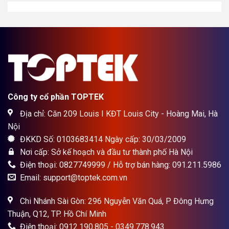
1.700.000₫.
Công ty cổ phần TOPTEK
Địa chỉ: Căn 209 Louis I KĐT Louis City - Hoàng Mai, Hà
Nội
ĐKKD Số: 0103683414 Ngày cấp: 30/03/2009
Nơi cấp: Sở kế hoạch và đầu tư thành phố Hà Nội
Điện thoại: 0827749999 / Hỗ trợ bán hàng: 091.211.5986
Email: support@toptek.com.vn
Chi Nhánh Sài Gòn: 296 Nguyễn Văn Quá, P Đông Hưng
Thuận, Q12, TP. Hồ Chí Minh
Điện thoại: 0912.190.805 - 0349.778.943