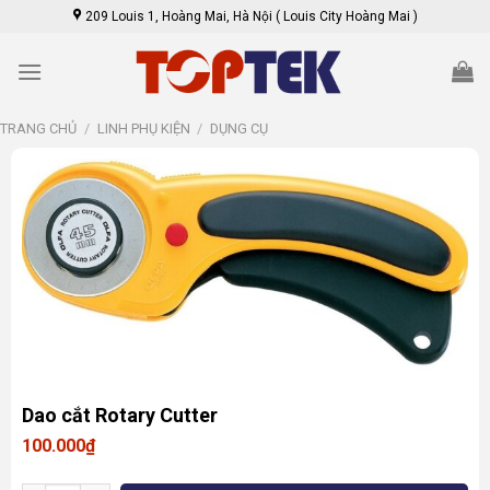
Skip
209 Louis 1, Hoàng Mai, Hà Nội ( Louis City Hoàng Mai )
to
content
TRANG CHỦ
/
LINH PHỤ KIỆN
/
DỤNG CỤ
Dao cắt Rotary Cutter
100.000
₫