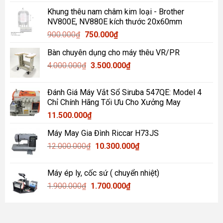
gốc
hiện
Khung thêu nam châm kim loại - Brother
là:
tại
NV800E, NV880E kích thước 20x60mm
1.000.000₫.
là:
Giá
Giá
900.000
₫
750.000
₫
850.000₫.
gốc
hiện
Bàn chuyên dụng cho máy thêu VR/PR
là:
tại
Giá
Giá
4.000.000
₫
900.000₫.
3.500.000
là:
₫
gốc
hiện
750.000₫.
là:
tại
Đánh Giá Máy Vắt Sổ Siruba 547QE: Model 4
4.000.000₫.
là:
Chỉ Chính Hãng Tối Ưu Cho Xưởng May
3.500.000₫.
11.500.000
₫
Máy May Gia Đình Riccar H73JS
Giá
Giá
12.000.000
₫
10.300.000
₫
gốc
hiện
là:
tại
Máy ép ly, cốc sứ ( chuyển nhiệt)
12.000.000₫.
là:
Giá
Giá
1.900.000
₫
1.700.000
₫
10.300.000₫.
gốc
hiện
là:
tại
1.900.000₫.
là: