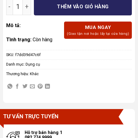
Dao cắt Rotary Cutter số lượng
THÊM VÀO GIỎ HÀNG
Mô tả:
MUA NGAY
(Giao tận nơi hoặc lấy tại cửa hàng)
Tình trạng:
Còn hàng
SKU:
f7dd39d47c6f
Danh mục:
Dụng cụ
Thương hiệu:
Khác
TƯ VẤN TRỰC TUYẾN
Hỗ trợ bán hàng 1
082.774.9999