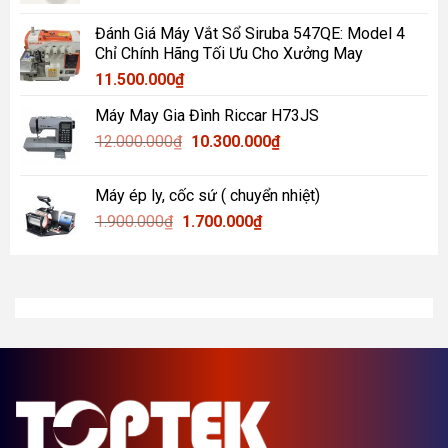
750.000₫.
là:
tại
Đánh Giá Máy Vắt Sổ Siruba 547QE: Model 4
4.000.000₫.
là:
Chỉ Chính Hãng Tối Ưu Cho Xưởng May
3.500.000₫.
11.500.000
₫
Máy May Gia Đình Riccar H73JS
Giá
Giá
12.000.000
₫
10.300.000
₫
gốc
hiện
là:
tại
Máy ép ly, cốc sứ ( chuyển nhiệt)
12.000.000₫.
là:
Giá
Giá
1.900.000
₫
1.700.000
₫
10.300.000₫.
gốc
hiện
là:
tại
1.900.000₫.
là:
1.700.000₫.