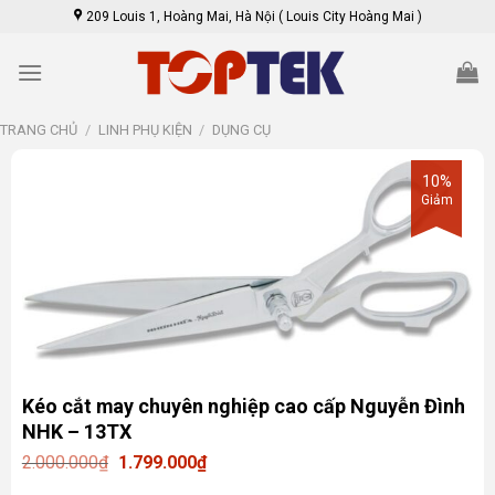
Skip
209 Louis 1, Hoàng Mai, Hà Nội ( Louis City Hoàng Mai )
to
content
TRANG CHỦ
/
LINH PHỤ KIỆN
/
DỤNG CỤ
10%
Giảm
Kéo cắt may chuyên nghiệp cao cấp Nguyễn Đình
NHK – 13TX
Giá
Giá
2.000.000
₫
1.799.000
₫
gốc
hiện