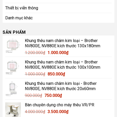
Thiết bị viễn thông
Danh mục khác
SẢN PHẨM
Khung thêu nam châm kim loại – Brother
NV800E, NV880E kích thước 130x180mm
Giá
Giá
1.200.000
₫
1.000.000
₫
gốc
hiện
Khung thêu nam châm kim loại – Brother
là:
tại
NV800E, NV880E kích thước 100x100mm
1.200.000₫.
là:
Giá
Giá
1.000.000
₫
850.000
₫
1.000.000₫.
gốc
hiện
Khung thêu nam châm kim loại - Brother
là:
tại
NV800E, NV880E kích thước 20x60mm
1.000.000₫.
là:
Giá
Giá
900.000
₫
750.000
₫
850.000₫.
gốc
hiện
Bàn chuyên dụng cho máy thêu VR/PR
là:
tại
Giá
Giá
4.000.000
₫
900.000₫.
3.500.000
là:
₫
gốc
hiện