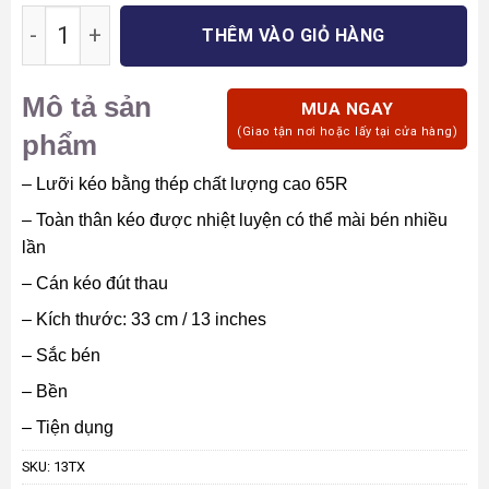
là:
tại
Kéo cắt may chuyên nghiệp cao cấp Nguyễn Đì
2.000.000₫.
là:
THÊM VÀO GIỎ HÀNG
1.799.000₫.
Mô tả sản
MUA NGAY
(Giao tận nơi hoặc lấy tại cửa hàng)
phẩm
– Lưỡi kéo bằng thép chất lượng cao 65R
– Toàn thân kéo được nhiệt luyện có thể mài bén nhiều
lần
– Cán kéo đút thau
– Kích thước: 33 cm / 13 inches
– Sắc bén
– Bền
– Tiện dụng
SKU:
13TX