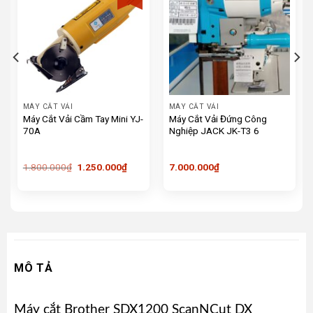
MÁY CẮT VẢI
MÁY CẮT VẢI
Máy Cắt Vải Cầm Tay Mini YJ-
Máy Cắt Vải Đứng Công
70A
Nghiệp JACK JK-T3 6
Giá
Giá
1.800.000
₫
1.250.000
₫
7.000.000
₫
gốc
hiện
là:
tại
1.800.000₫.
là:
1.250.000₫.
MÔ TẢ
Máy cắt Brother SDX1200 ScanNCut DX