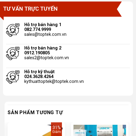
TƯ VẤN TRỰC TUYẾN
Hỗ trợ bán hàng 1
082.774.9999
sales@toptek.com.vn
Hỗ trợ bán hàng 2
0912.190805
sales2@toptek.com.vn
Hỗ trợ kỹ thuật
024.3628.4264
kythuattoptek@toptek.com.vn
SẢN PHẨM TƯƠNG TỰ
31%
Giảm