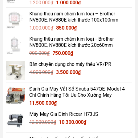
Giá
Giá
1.200.000
₫
1.000.000
₫
gốc
hiện
Khung thêu nam châm kim loại – Brother
là:
tại
NV800E, NV880E kích thước 100x100mm
1.200.000₫.
là:
Giá
Giá
1.000.000
₫
850.000
₫
1.000.000₫.
gốc
hiện
Khung thêu nam châm kim loại - Brother
là:
tại
NV800E, NV880E kích thước 20x60mm
1.000.000₫.
là:
Giá
Giá
900.000
₫
750.000
₫
850.000₫.
gốc
hiện
Bàn chuyên dụng cho máy thêu VR/PR
là:
tại
Giá
Giá
4.000.000
₫
900.000₫.
3.500.000
là:
₫
gốc
hiện
750.000₫.
là:
tại
Đánh Giá Máy Vắt Sổ Siruba 547QE: Model 4
4.000.000₫.
là:
Chỉ Chính Hãng Tối Ưu Cho Xưởng May
3.500.000₫.
11.500.000
₫
Máy May Gia Đình Riccar H73JS
Giá
Giá
12.000.000
₫
10.300.000
₫
gốc
hiện
là:
tại