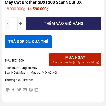
Máy Cắt Brother SDX1200 ScanNCut DX
Giá
Giá
18.000.000
₫
14.590.000
₫
gốc
hiện
là:
tại
Máy Cắt Brother SDX1200 ScanNCut DX số lượ
18.000.000₫.
là:
THÊM VÀO GIỎ HÀNG
14.590.000₫.
TRẢ GÓP 0% QUA THẺ
MUA NGAY
SKU:
SDX1200
(Giao tận nơi hoặc lấy tại cửa hàng)
Danh mục:
Dung cụ máy
ScanNCut
,
Máy in - Máy ép
,
Máy cắt vải
Thương hiệu:
Brother