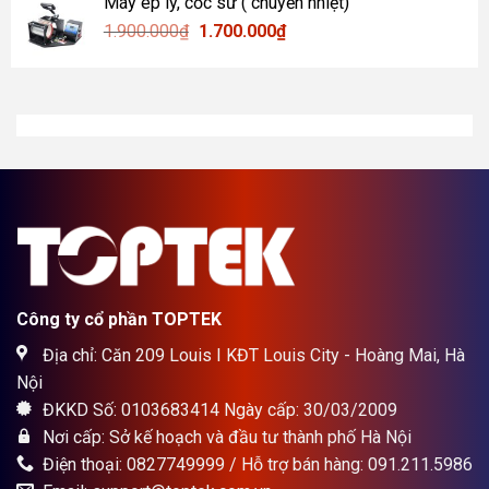
Máy ép ly, cốc sứ ( chuyển nhiệt)
12.000.000₫.
là:
Giá
Giá
1.900.000
₫
1.700.000
₫
10.300.000₫.
gốc
hiện
là:
tại
1.900.000₫.
là:
1.700.000₫.
Công ty cổ phần TOPTEK
Địa chỉ: Căn 209 Louis I KĐT Louis City - Hoàng Mai, Hà
Nội
ĐKKD Số: 0103683414 Ngày cấp: 30/03/2009
Nơi cấp: Sở kế hoạch và đầu tư thành phố Hà Nội
Điện thoại: 0827749999 / Hỗ trợ bán hàng: 091.211.5986