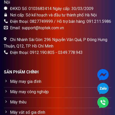
là:
tại
Máy ép ly, cốc sứ ( chuyển nhiệt)
12.000.000₫.
là:
Giá
Giá
1.900.000
₫
1.700.000
₫
10.300.000₫.
gốc
hiện
là:
tại
1.900.000₫.
là:
1.700.000₫.
Công ty cổ phần TOPTEK
Địa chỉ: Căn 209 Louis I KĐT Louis City - Hoàng Mai, Hà
Nội
ĐKKD Số: 0103683414 Ngày cấp: 30/03/2009
Nơi cấp: Sở kế hoạch và đầu tư thành phố Hà Nội