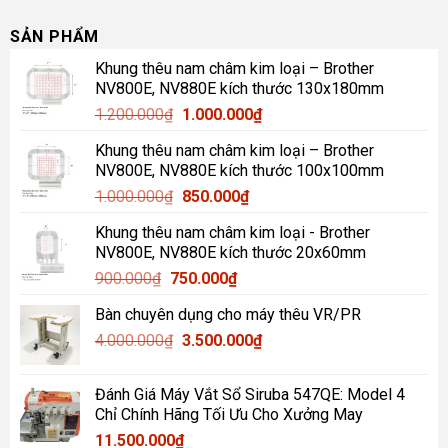
Máy may bao - máy đính nút - máy chuyên dụng
Máy may gia đình
Máy vắt sổ gia đình
Máy cắt vải
Máy may đã qua sử dụng
Máy phụ trợ công nghiệp ngành may
Linh phụ kiện
Bàn Ủi
Thiết bị viễn thông
Danh mục khác
SẢN PHẨM
Khung thêu nam châm kim loại – Brother