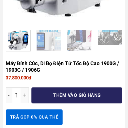
Máy Đính Cúc, Di Bọ Điện Tử Tốc Độ Cao 1900G /
1903G / 1906G
37.800.000
₫
Máy Đính Cúc, Di Bọ Điện Tử Tốc Độ Cao 1900G
THÊM VÀO GIỎ HÀNG
TRẢ GÓP 0% QUA THẺ