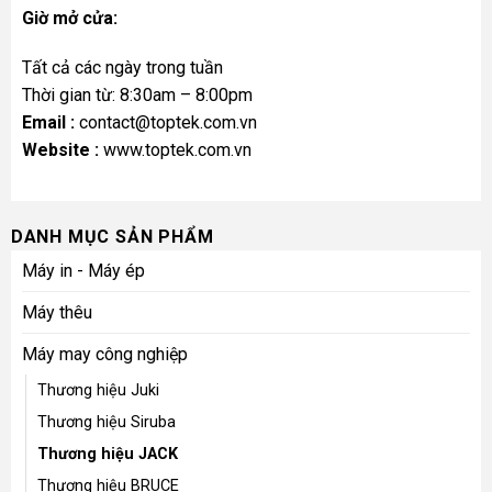
CÔNG TY CỔ PHẦN TOPTEK
Địa chỉ: Căn 209 Louis I KĐT Louis City - Hoàng Mai, Hà
Nội
Điện thoại: 0912115986 – 0827749999
Chi Nhánh Sài Gòn: 296 Nguyễn Văn Quá, P Đông Hưng
Thuận, Q12, TP. Hồ Chí Minh
Điện thoại: 0912.190.805
Giờ mở cửa:
Tất cả các ngày trong tuần