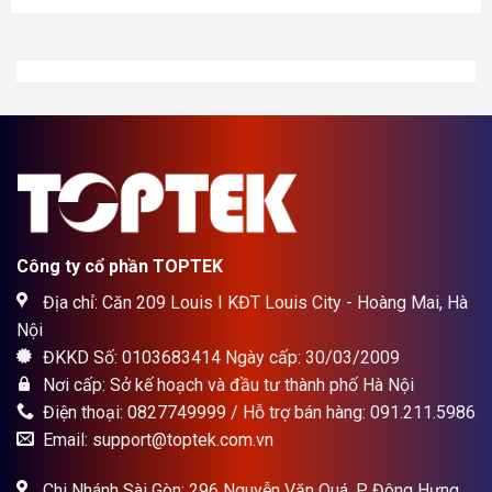
là:
tại
1.900.000₫.
là:
1.700.000₫.
Công ty cổ phần TOPTEK
Địa chỉ: Căn 209 Louis I KĐT Louis City - Hoàng Mai, Hà
Nội
ĐKKD Số: 0103683414 Ngày cấp: 30/03/2009
Nơi cấp: Sở kế hoạch và đầu tư thành phố Hà Nội
Điện thoại: 0827749999 / Hỗ trợ bán hàng: 091.211.5986
Email: support@toptek.com.vn
Chi Nhánh Sài Gòn: 296 Nguyễn Văn Quá, P Đông Hưng