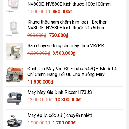
NV800E, NV880E kích thước 100x100mm
1.200.000₫.
là:
Giá
Giá
1.000.000
₫
850.000
₫
1.000.000₫.
gốc
hiện
Khung thêu nam châm kim loại - Brother
là:
tại
NV800E, NV880E kích thước 20x60mm
1.000.000₫.
là:
Giá
Giá
900.000
₫
750.000
₫
850.000₫.
gốc
hiện
Bàn chuyên dụng cho máy thêu VR/PR
là:
tại
Giá
Giá
4.000.000
₫
900.000₫.
3.500.000
là:
₫
gốc
hiện
750.000₫.
là:
tại
Đánh Giá Máy Vắt Sổ Siruba 547QE: Model 4
4.000.000₫.
là:
Chỉ Chính Hãng Tối Ưu Cho Xưởng May
3.500.000₫.
11.500.000
₫
Máy May Gia Đình Riccar H73JS
Giá
Giá
12.000.000
₫
10.300.000
₫
gốc
hiện
là:
tại
Máy ép ly, cốc sứ ( chuyển nhiệt)
12.000.000₫.
là:
Giá
Giá
1.900.000
₫
1.700.000
₫
10.300.000₫.
gốc
hiện