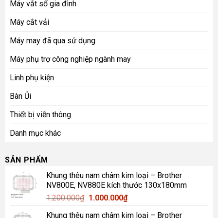
Máy vắt sổ gia đình
Máy cắt vải
Máy may đã qua sử dụng
Máy phụ trợ công nghiệp ngành may
Linh phụ kiện
Bàn Ủi
Thiết bị viễn thông
Danh mục khác
SẢN PHẨM
Khung thêu nam châm kim loại – Brother
NV800E, NV880E kích thước 130x180mm
Giá
Giá
1.200.000
₫
1.000.000
₫
gốc
hiện
Khung thêu nam châm kim loại – Brother
là:
tại