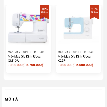
18%
21%
Giảm
Giảm
MÁY MAY TOPTEK - RICCAR
MÁY MAY TOPTEK - RICCAR
Máy May Gia Đình Riccar
Máy May Gia Đình Riccar
QM10A
K25P
Giá
Giá
Giá
Giá
3.300.000
₫
2.700.000
₫
3.300.000
₫
2.600.000
₫
gốc
hiện
gốc
hiện
là:
tại
là:
tại
3.300.000₫.
là:
3.300.000₫.
là:
2.700.000₫.
2.600.00
MÔ TẢ