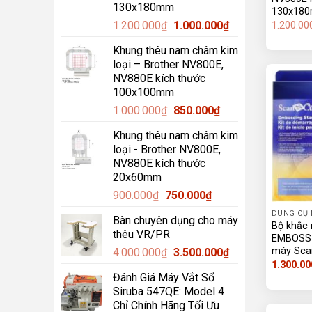
130x180mm
130x18
Giá
Giá
1.200.000
₫
1.000.000
₫
1.200.00
gốc
hiện
Khung thêu nam châm kim
là:
tại
loại – Brother NV800E,
1.200.000₫.
là:
NV880E kích thước
1.000.000₫.
100x100mm
Giá
Giá
1.000.000
₫
850.000
₫
gốc
hiện
Khung thêu nam châm kim
là:
tại
loại - Brother NV800E,
1.000.000₫.
là:
NV880E kích thước
850.000₫.
20x60mm
Giá
Giá
900.000
₫
750.000
₫
gốc
hiện
DUNG CỤ
Bàn chuyên dụng cho máy
là:
tại
Bộ khắc
thêu VR/PR
900.000₫.
là:
EMBOSSI
Giá
Giá
máy Sca
4.000.000
₫
3.500.000
₫
750.000₫.
1.300.00
gốc
hiện
Đánh Giá Máy Vắt Sổ
là:
tại
Siruba 547QE: Model 4
4.000.000₫.
là:
Chỉ Chính Hãng Tối Ưu
3.500.000₫.