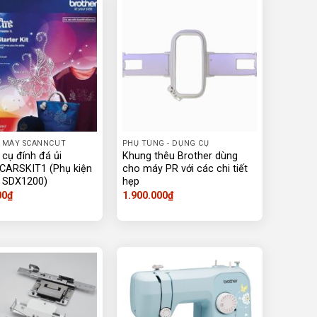
 MÁY SCANNCUT
PHỤ TÙNG - DỤNG CỤ
cụ đính đá ủi
Khung thêu Brother dùng
 CARSKIT1 (Phụ kiện
cho máy PR với các chi tiết
 SDX1200)
hẹp
00
₫
1.900.000
₫