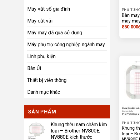
Máy vắt sổ gia đình
PHỤ TÙNG
Bàn may
Máy cắt vải
may may
850.000
Máy may đã qua sử dụng
Máy phụ trợ công nghiệp ngành may
Linh phụ kiện
Bàn Ủi
Thiết bị viễn thông
Danh mục khác
SẢN PHẨM
PHỤ TÙNG
Khung thêu nam châm kim
Khung t
loại – Brother NV800E,
loại – B
NV880E kích thước
NV880E k