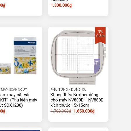
00
₫
1.300.000
₫
3%
Giảm
 MÁY SCANNCUT
PHỤ TÙNG - DỤNG CỤ
ao xoay cắt vải
Khung thêu Brother dùng
IT1 (Phụ kiện máy
cho máy NV800E – NV880E
ut SDX1200)
kích thước 15x15cm
Giá
Giá
00
₫
1.700.000
₫
1.650.000
₫
gốc
hiện
là:
tại
1.700.000₫.
là:
1.650.000₫.