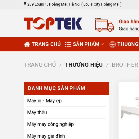
Skip
209 Louis 1, Hoàng Mai, Hà Nội ( Louis City Hoàng Mai )
to
content
Giao hàn
Giao hàn
TRANG CHỦ
SẢN PHẨM
THƯƠNG 
TRANG CHỦ
/
THƯƠNG HIỆU
/
BROTHER
DANH MỤC SẢN PHẨM
Máy in - Máy ép
Máy thêu
Máy may công nghiệp
Máy may gia đình