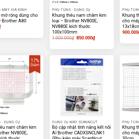
 MÁY GIA ĐÌNH
PHỤ TÙNG - DỤNG CỤ
PHỤ TÙN
 mở rộng dùng cho
Khung thêu nam châm kim
Khung t
 Brother A80
loại – Brother NV800E,
cho máy
NV880E kích thước
13x18c
₫
100x100mm
900.000
Giá
Giá
1.000.000
₫
850.000
₫
gốc
hiện
là:
tại
1.000.000₫.
là:
850.000₫.
17%
Giảm
 - DỤNG CỤ
DUNG CỤ MÁY SCANNCUT
PHỤ TÙN
hêu nam châm kim
Bộ cập nhật tính năng kết nối
Khung t
rother NV800E,
AI Brother CADXSNCLNK1
cho máy
ích thước
(Phụ kiện máy ScanNcut
30cm