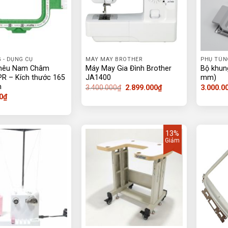
 - DỤNG CỤ
MÁY MAY BROTHER
PHỤ TÙN
hêu Nam Châm
Máy May Gia Đình Brother
Bộ khun
PR – Kích thước 165
JA1400
mm)
m
Giá
Giá
3.400.000
₫
2.899.000
₫
3.000.0
gốc
hiện
0
₫
là:
tại
3.400.000₫.
là:
2.899.000₫.
13%
Giảm