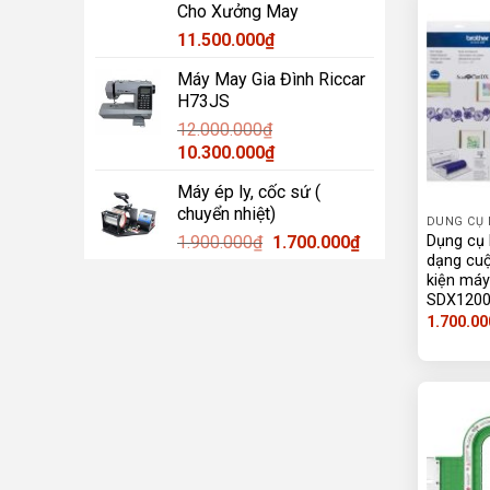
Cho Xưởng May
11.500.000
₫
Máy May Gia Đình Riccar
H73JS
12.000.000
₫
Giá
Giá
10.300.000
₫
gốc
hiện
Máy ép ly, cốc sứ (
là:
tại
chuyển nhiệt)
12.000.000₫.
là:
DUNG CỤ
Giá
Giá
1.900.000
₫
1.700.000
₫
Dụng cụ h
10.300.000₫.
dạng cu
gốc
hiện
kiện má
là:
tại
SDX1200
1.900.000₫.
là:
1.700.00
1.700.000₫.