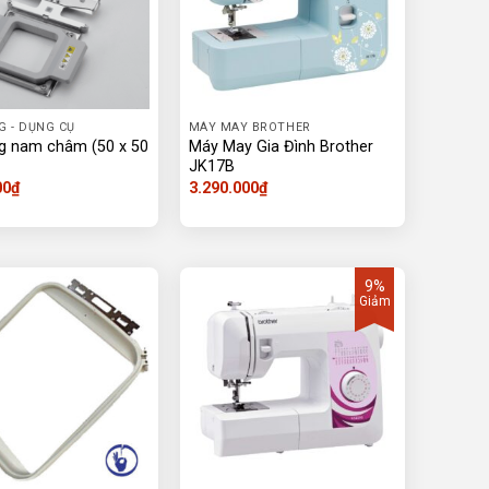
G - DỤNG CỤ
MÁY MAY BROTHER
g nam châm (50 x 50
Máy May Gia Đình Brother
JK17B
00
₫
3.290.000
₫
9%
Giảm