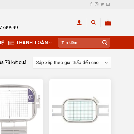
27749999
Tìm
HỆ
THANH TOÁN
kiếm:
ủa 78 kết quả