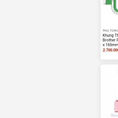
PHỤ TÙNG
Khung T
Brother 
x 165m
2.700.00