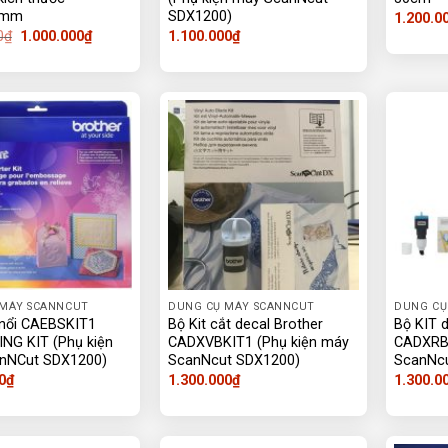
0mm
SDX1200)
1.200.0
Giá
Giá
0
₫
1.000.000
₫
1.100.000
₫
gốc
hiện
là:
tại
1.200.000₫.
là:
1.000.000₫.
 MÁY SCANNCUT
DUNG CỤ MÁY SCANNCUT
DUNG CỤ
 nổi CAEBSKIT1
Bộ Kit cắt decal Brother
Bộ KIT d
NG KIT (Phụ kiện
CADXVBKIT1 (Phụ kiện máy
CADXRBK
nNCut SDX1200)
ScanNcut SDX1200)
ScanNc
0
₫
1.300.000
₫
1.300.0