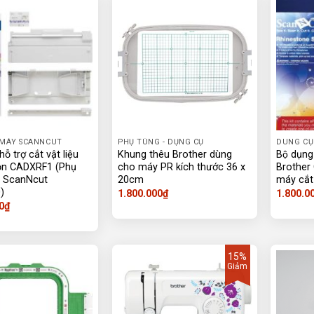
 MÁY SCANNCUT
PHỤ TÙNG - DỤNG CỤ
DUNG CỤ
ỗ trợ cắt vật liệu
Khung thêu Brother dùng
Bộ dụng 
ộn CADXRF1 (Phụ
cho máy PR kích thước 36 x
Brother
y ScanNcut
20cm
máy cắt
)
1.800.000
₫
1.800.0
0
₫
15%
Giảm