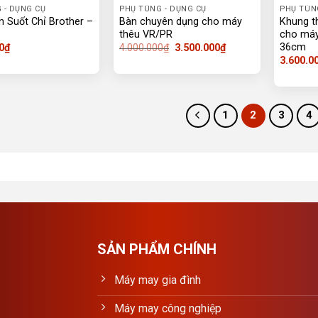
 - DỤNG CỤ
PHỤ TÙNG - DỤNG CỤ
PHỤ TÙN
 Suốt Chỉ Brother –
Bàn chuyên dụng cho máy
Khung t
thêu VR/PR
cho máy
36cm
Giá
Giá
0
₫
4.000.000
₫
3.500.000
₫
gốc
hiện
3.600.0
là:
tại
4.000.000₫.
là:
3.500.000₫.
1
2
3
4
SẢN PHẨM CHÍNH
Máy may gia đình
Máy may công nghiệp