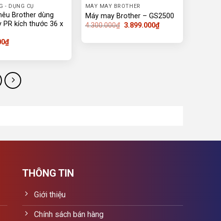
G - DỤNG CỤ
MÁY MAY BROTHER
hêu Brother dùng
Máy may Brother – GS2500
 PR kích thước 36 x
Giá
Giá
4.300.000
₫
3.899.000
₫
gốc
hiện
là:
tại
00
₫
4.300.000₫.
là:
3.899.000₫.
THÔNG TIN
Giới thiệu
Chính sách bán hàng