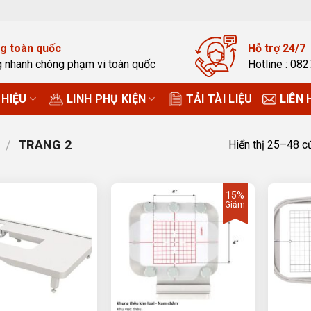
g toàn quốc
Hỗ trợ 24/7
g nhanh chóng phạm vi toàn quốc
Hotline : 08
HIỆU
LINH PHỤ KIỆN
TẢI TÀI LIỆU
LIÊN 
/
TRANG 2
Hiển thị 25–48 c
15%
Giảm