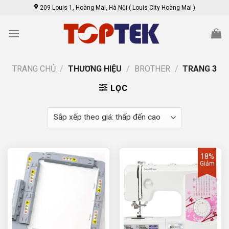
Skip
209 Louis 1, Hoàng Mai, Hà Nội ( Louis City Hoàng Mai )
to
content
TRANG CHỦ
/
THƯƠNG HIỆU
/
BROTHER
/
TRANG 3
LỌC
18%
Giảm