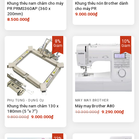
Khung thêu nam châm cho máy
Khung thêu nón Brother dành
PR PRMS360AP (360 x
cho máy PR
200mm)
9.000.000
₫
8.500.000
₫
8%
10%
Giảm
Giảm
PHỤ TÙNG - DỤNG CỤ
MÁY MAY BROTHER
Khung thêu nam châm 130 x
Máy may Brother A80
180mm (5 “x 7”)
Giá
Giá
10.300.000
₫
9.290.000
₫
gốc
hiện
Giá
Giá
9.800.000
₫
9.000.000
₫
là:
tại
gốc
hiện
10.300.000₫.
là:
là:
tại
9.290.0
9.800.000₫.
là:
9.000.000₫.
23%