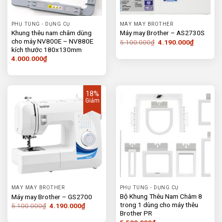
PHỤ TÙNG - DỤNG CỤ
MÁY MAY BROTHER
Khung thêu nam châm dùng
Máy may Brother – AS2730S
cho máy NV800E – NV880E
Giá
Giá
5.100.000
₫
4.190.000
₫
gốc
hiện
kích thước 180x130mm
là:
tại
4.000.000
₫
5.100.000₫.
là:
4.190.00
18%
Giảm
MÁY MAY BROTHER
PHỤ TÙNG - DỤNG CỤ
Bộ Khung Thêu Nam Châm 8
Máy may Brother – GS2700
trong 1 dùng cho máy thêu
Giá
Giá
5.100.000
₫
4.190.000
₫
gốc
hiện
Brother PR
là:
tại