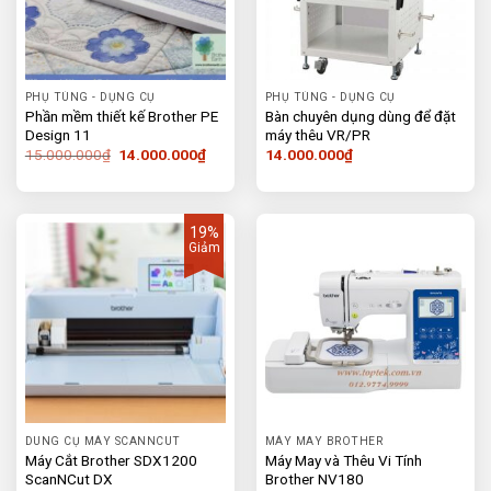
PHỤ TÙNG - DỤNG CỤ
PHỤ TÙNG - DỤNG CỤ
Phần mềm thiết kế Brother PE
Bàn chuyên dụng dùng để đặt
Design 11
máy thêu VR/PR
Giá
Giá
15.000.000
₫
14.000.000
₫
14.000.000
₫
gốc
hiện
là:
tại
15.000.000₫.
là:
14.000.000₫.
19%
Giảm
DUNG CỤ MÁY SCANNCUT
MÁY MAY BROTHER
Máy Cắt Brother SDX1200
Máy May và Thêu Vi Tính
ScanNCut DX
Brother NV180