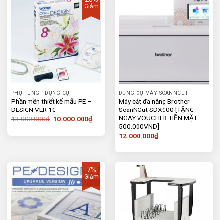
Giảm
PHỤ TÙNG - DỤNG CỤ
DUNG CỤ MÁY SCANNCUT
Phần mền thiết kế mẫu PE –
Máy cắt đa năng Brother
DESIGN VER 10
ScanNCut SDX900 [TẶNG
NGAY VOUCHER TIỀN MẶT
Giá
Giá
13.000.000
₫
10.000.000
₫
gốc
hiện
500.000VND]
là:
tại
12.000.000
₫
13.000.000₫.
là:
10.000.000₫.
7%
Giảm