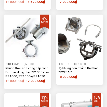
Giá
Giá
18.000.000
₫
14.590.000
₫
17.000.000
₫
gốc
hiện
là:
tại
18.000.000₫.
là:
14.590.000₫.
6%
Giảm
PHỤ TÙNG - DỤNG CỤ
PHỤ TÙNG - DỤNG CỤ
Khung thêu nón vòng nắp rộng
Bộ khung nón phẳng Brother
Brother dùng cho PR1055X và
PRCF5AP
PR1000/PR1000e/PR1050
18.000.000
₫
Giá
Giá
18.000.000
₫
17.000.000
₫
gốc
hiện
là:
tại
18.000.000₫.
là:
17.000.000₫.
13%
10%
Giảm
Giảm