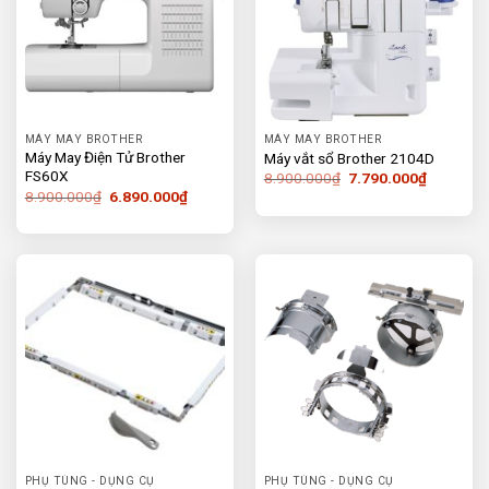
MÁY MAY BROTHER
MÁY MAY BROTHER
Máy May Điện Tử Brother
Máy vắt sổ Brother 2104D
FS60X
Giá
Giá
8.900.000
₫
7.790.000
₫
gốc
hiện
Giá
Giá
8.900.000
₫
6.890.000
₫
là:
tại
gốc
hiện
8.900.000₫.
là:
là:
tại
7.790.00
8.900.000₫.
là:
6.890.000₫.
PHỤ TÙNG - DỤNG CỤ
PHỤ TÙNG - DỤNG CỤ