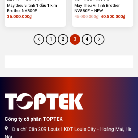
MÁY THÊU BROTHER
MÁY THÊU BROTHER
Máy thêu vi tính 1 đầu 1 kim
Máy Thêu Vi Tính Brother
Brother NV800E
NV880E – NEW
Giá
Giá
36.000.000
₫
45.000.000
₫
40.500.000
₫
gốc
hiện
là:
tại
45.000.000₫.
là:
40.500
1
2
3
4
Công ty cổ phần TOPTEK
Địa chỉ: Căn 209 Louis I KĐT Louis City - Hoàng Mai, Hà
Nội