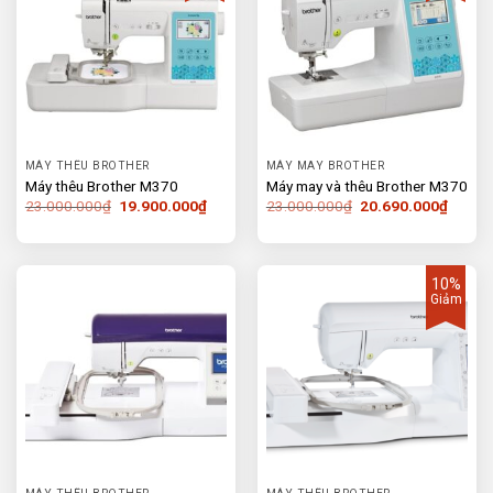
MÁY THÊU BROTHER
MÁY MAY BROTHER
Máy thêu Brother M370
Máy may và thêu Brother M370
Giá
Giá
Giá
Giá
23.000.000
₫
19.900.000
₫
23.000.000
₫
20.690.000
₫
gốc
hiện
gốc
hiện
là:
tại
là:
tại
23.000.000₫.
là:
23.000.000₫.
là:
19.900.000₫.
20.690
10%
Giảm