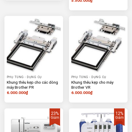
5.500.000
₫
5.100.000₫.
là:
4.190.000₫.
PHỤ TÙNG - DỤNG CỤ
PHỤ TÙNG - DỤNG CỤ
Khung thêu kẹp cho các dòng
Khung thêu kẹp cho máy
máy Brother PR
Brother VR
6.000.000
₫
6.000.000
₫
23%
12%
Giảm
Giảm