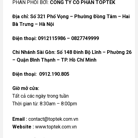
PHÂN PHỔI BỞI:
CÔNG TY CỔ PHẦN TOPTEK
Địa chỉ: Số 321 Phố Vọng – Phường Đồng Tâm – Hai
Bà Trưng – Hà Nội
Điện thoại: 0912115986 – 0827749999
Chi Nhánh Sài Gòn: Số 148 Đinh Bộ Lĩnh – Phường 26
– Quận Bình Thạnh – TP. Hồ Chí Minh
Điện thoại:
0912.190.805
Giờ mở cửa:
Tất cả các ngày trong tuần
Thời gian từ: 8:30am – 8:00pm
Email :
contact@toptek.com.vn
Website :
www.toptek.com.vn