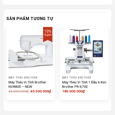
SẢN PHẨM TƯƠNG TỰ
10%
Giảm
MÁY THÊU BROTHER
MÁY THÊU BROTHER
Máy Thêu Vi Tính Brother
Máy Thêu Vi Tính 1 Đầu 6 Kim
NV880E – NEW
Brother PR-670E
Giá
Giá
45.000.000
₫
40.500.000
₫
185.000.000
₫
gốc
hiện
là:
tại
45.000.000₫.
là:
40.500.000₫.