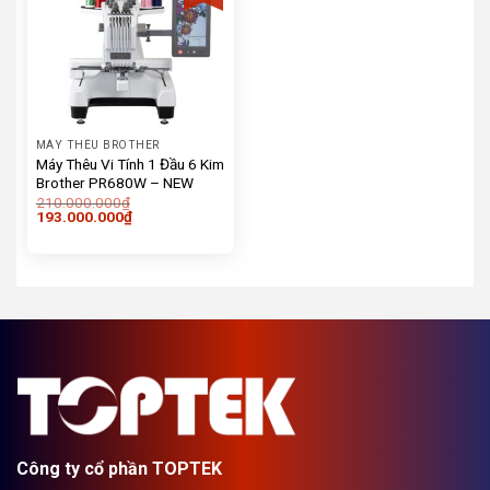
MÁY THÊU BROTHER
Máy Thêu Vi Tính 1 Đầu 6 Kim
Brother PR680W – NEW
210.000.000
₫
Giá
Giá
193.000.000
₫
gốc
hiện
là:
tại
210.000.000₫.
là:
193.000.000₫.
Công ty cổ phần TOPTEK