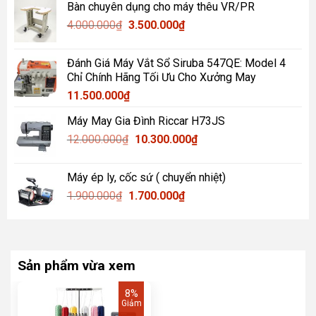
Bàn chuyên dụng cho máy thêu VR/PR
là:
tại
Giá
Giá
4.000.000
₫
900.000₫.
3.500.000
là:
₫
gốc
hiện
750.000₫.
là:
tại
Đánh Giá Máy Vắt Sổ Siruba 547QE: Model 4
4.000.000₫.
là:
Chỉ Chính Hãng Tối Ưu Cho Xưởng May
3.500.000₫.
11.500.000
₫
Máy May Gia Đình Riccar H73JS
Giá
Giá
12.000.000
₫
10.300.000
₫
gốc
hiện
là:
tại
Máy ép ly, cốc sứ ( chuyển nhiệt)
12.000.000₫.
là:
Giá
Giá
1.900.000
₫
1.700.000
₫
10.300.000₫.
gốc
hiện
là:
tại
1.900.000₫.
là:
1.700.000₫.
Sản phẩm vừa xem
8%
Giảm