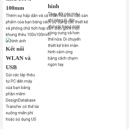
hình
100mm
Thay đổi các màu
Thêm sự hấp dẫn và cá nhân hóa cho các sản
chỉ riêng lẻ, đặt
phẩm của bạn bằng cách sử dụng các thiết kế
chữ cái trong một
và phông chữ tích hợp sẵn.
Bao gồm một
vòng cung và hơn
khung thêu 100x100mm
thế nữa.
Di chuyển
thiết kế trên màn
Kết nối
hình cảm ứng
WLAN và
bằng cách chạm
ngón tay
USB
Gửi các tệp thêu
từ PC đến máy
của bạn bằng
phần mềm
DesignDatabase
Transfer có thể tải
xuống miễn phí
hoặc sử dụng US