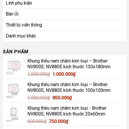
Linh phụ kiện
Bàn Ủi
Thiết bị viễn thông
Danh mục khác
SẢN PHẨM
Khung thêu nam châm kim loại – Brother
NV800E, NV880E kích thước 130x180mm
Giá
Giá
1.200.000
₫
1.000.000
₫
gốc
hiện
Khung thêu nam châm kim loại – Brother
là:
tại
NV800E, NV880E kích thước 100x100mm
1.200.000₫.
là:
Giá
Giá
1.000.000
₫
850.000
₫
1.000.000₫.
gốc
hiện
Khung thêu nam châm kim loại - Brother
là:
tại
NV800E, NV880E kích thước 20x60mm
1.000.000₫.
là:
Giá
Giá
900.000
₫
750.000
₫
850.000₫.
gốc
hiện