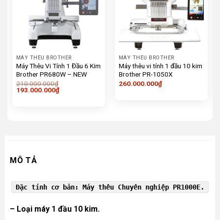
MÁY THÊU BROTHER
MÁY THÊU BROTHER
Máy Thêu Vi Tính 1 Đầu 6 Kim
Máy thêu vi tính 1 đầu 10 kim
Brother PR680W – NEW
Brother PR-1050X
210.000.000
₫
260.000.000
₫
Giá
Giá
193.000.000
₫
gốc
hiện
là:
tại
210.000.000₫.
là:
193.000.000₫.
MÔ TẢ
Đặc tính cơ bản:
Máy thêu Chuyên nghiệp PR1000E
.
– Loại máy 1 đầu 10 kim.