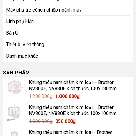
Máy phụ trợ công nghiệp ngành may
Linh phụ kiện
Bàn Ủi
Thiết bị viễn thông
Danh mục khác
SẢN PHẨM
Khung thêu nam châm kim loại – Brother
NV800E, NV880E kích thước 130x180mm
Giá
Giá
1.200.000
₫
1.000.000
₫
gốc
hiện
Khung thêu nam châm kim loại – Brother
là:
tại
NV800E, NV880E kích thước 100x100mm
1.200.000₫.
là:
Giá
Giá
1.000.000
₫
850.000
₫
1.000.000₫.
gốc
hiện
Khung thêu nam châm kim loại - Brother
là:
tại