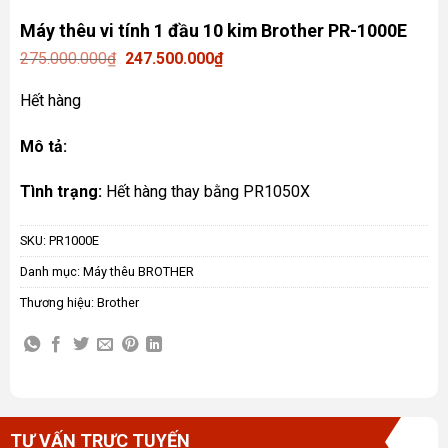
Máy thêu vi tính 1 đầu 10 kim Brother PR-1000E
Giá
Giá
275.000.000
₫
247.500.000
₫
gốc
hiện
là:
tại
Hết hàng
275.000.000₫.
là:
247.500.000₫.
Mô tả:
Tình trạng:
Hết hàng thay bằng PR1050X
SKU:
PR1000E
Danh mục:
Máy thêu BROTHER
Thương hiệu:
Brother
TƯ VẤN TRỰC TUYẾN