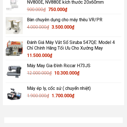
NV800E, NV880E kích thước 20x60mm
1.000.000₫.
là:
Giá
Giá
900.000
₫
750.000
₫
850.000₫.
gốc
hiện
Bàn chuyên dụng cho máy thêu VR/PR
là:
tại
Giá
Giá
4.000.000
₫
900.000₫.
3.500.000
là:
₫
gốc
hiện
750.000₫.
là:
tại
Đánh Giá Máy Vắt Sổ Siruba 547QE: Model 4
4.000.000₫.
là:
Chỉ Chính Hãng Tối Ưu Cho Xưởng May
3.500.000₫.
11.500.000
₫
Máy May Gia Đình Riccar H73JS
Giá
Giá
12.000.000
₫
10.300.000
₫
gốc
hiện
là:
tại
Máy ép ly, cốc sứ ( chuyển nhiệt)
12.000.000₫.
là:
Giá
Giá
1.900.000
₫
1.700.000
₫
10.300.000₫.
gốc
hiện
là:
tại
1.900.000₫.
là:
1.700.000₫.