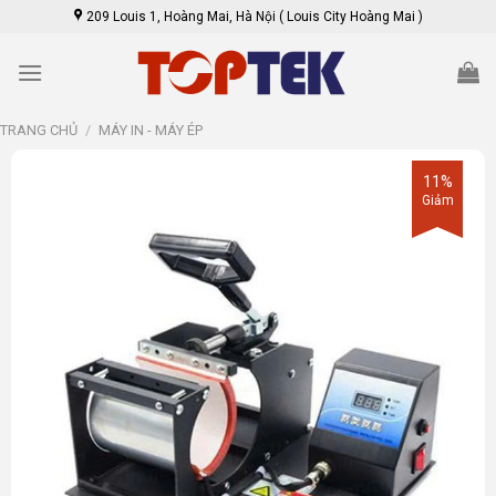
Skip
209 Louis 1, Hoàng Mai, Hà Nội ( Louis City Hoàng Mai )
to
content
TRANG CHỦ
/
MÁY IN - MÁY ÉP
11%
Giảm