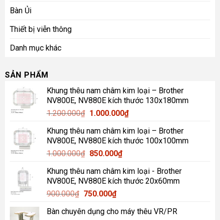
Bàn Ủi
Thiết bị viễn thông
Danh mục khác
SẢN PHẨM
Khung thêu nam châm kim loại – Brother
NV800E, NV880E kích thước 130x180mm
Giá
Giá
1.200.000
₫
1.000.000
₫
gốc
hiện
Khung thêu nam châm kim loại – Brother
là:
tại
NV800E, NV880E kích thước 100x100mm
1.200.000₫.
là:
Giá
Giá
1.000.000
₫
850.000
₫
1.000.000₫.
gốc
hiện
Khung thêu nam châm kim loại - Brother
là:
tại
NV800E, NV880E kích thước 20x60mm
1.000.000₫.
là:
Giá
Giá
900.000
₫
750.000
₫
850.000₫.
gốc
hiện
Bàn chuyên dụng cho máy thêu VR/PR
là:
tại