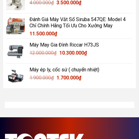
Giá
Giá
4.000.000
₫
900.000₫.
3.500.000
là:
₫
gốc
hiện
750.000₫.
là:
tại
Đánh Giá Máy Vắt Sổ Siruba 547QE: Model 4
4.000.000₫.
là:
Chỉ Chính Hãng Tối Ưu Cho Xưởng May
3.500.000₫.
11.500.000
₫
Máy May Gia Đình Riccar H73JS
Giá
Giá
12.000.000
₫
10.300.000
₫
gốc
hiện
là:
tại
Máy ép ly, cốc sứ ( chuyển nhiệt)
12.000.000₫.
là:
Giá
Giá
1.900.000
₫
1.700.000
₫
10.300.000₫.
gốc
hiện
là:
tại
1.900.000₫.
là:
1.700.000₫.