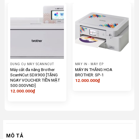
DUNG CỤ MÁY SCANNCUT
MÁY IN - MÁY ÉP
Máy cắt đa năng Brother
MÁY IN THĂNG HOA
ScanNCut SDX900 [TẶNG
BROTHER: SP-1
NGAY VOUCHER TIỀN MẶT
12.000.000
₫
500.000VND]
12.000.000
₫
MÔ TẢ