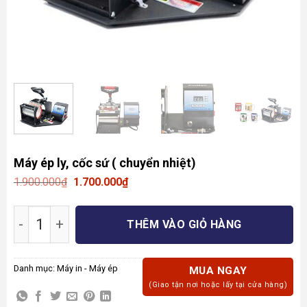
Máy ép ly, cốc sứ ( chuyển nhiệt)
Giá
Giá
1.900.000
₫
1.700.000
₫
gốc
hiện
là:
tại
Máy ép ly, cốc sứ ( chuyển nhiệt) số lượng
1.900.000₫.
là:
THÊM VÀO GIỎ HÀNG
1.700.000₫.
Danh mục:
Máy in - Máy ép
MUA NGAY
(Giao tận nơi hoặc lấy tại cửa hàng)