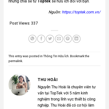
những chia sẻ từ
Toptek
sẽ hữu ích đối với bạn.
Nguồn:
https://toptek.com.vn/
Post Views:
337
This entry was posted in
Thông Tin Hữu Ích
. Bookmark the
permalink
.
THU HOÀI
Nguyễn Thu Hoài là chuyên viên tư
vấn tại TopTek với 5 năm kinh
nghiệm trong lĩnh vực thiết bị công
nghiệp. Thu Hoài đã có cơ hội làm