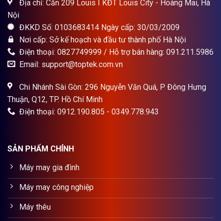
Địa chỉ: Căn 209 Louis I KĐT Louis City - Hoàng Mai, Hà
Nội
ĐKKD Số: 0103683414 Ngày cấp: 30/03/2009
Nơi cấp: Sở kế hoạch và đầu tư thành phố Hà Nội
Điện thoại: 0827749999 / Hỗ trợ bán hàng: 091.211.5986
Email: support@toptek.com.vn
Chi Nhánh Sài Gòn: 296 Nguyễn Văn Quá, P Đông Hưng
Thuận, Q12, TP. Hồ Chí Minh
Điện thoại: 0912.190.805 - 0349.778.943
SẢN PHẨM CHÍNH
Máy may gia đình
Máy may công nghiệp
Máy thêu