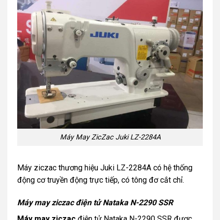
Máy May ZicZac Juki LZ-2284A
Máy ziczac thương hiệu Juki LZ-2284A có hệ thống
động cơ truyền động trực tiếp, có tông đơ cắt chỉ.
Máy may ziczac điện tử Nataka N-2290 SSR
Máy may ziczac
điện tử Nataka N-2290 SSR được