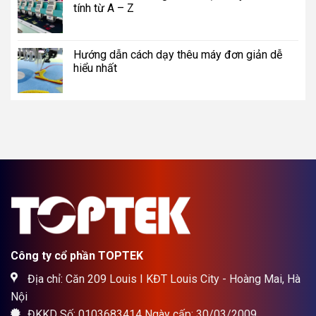
tính từ A – Z
Hướng dẫn cách dạy thêu máy đơn giản dễ
hiểu nhất
Công ty cổ phần TOPTEK
Địa chỉ: Căn 209 Louis I KĐT Louis City - Hoàng Mai, Hà
Nội
ĐKKD Số: 0103683414 Ngày cấp: 30/03/2009