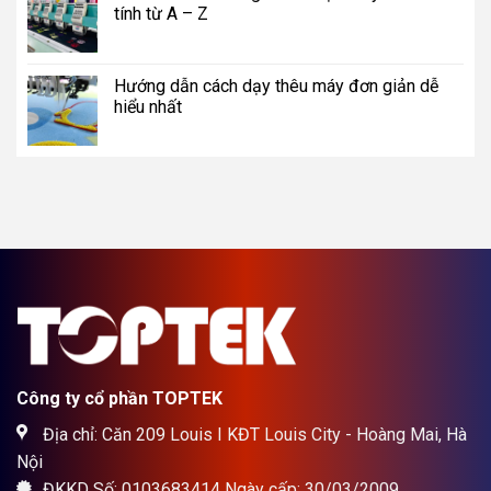
tính từ A – Z
Hướng dẫn cách dạy thêu máy đơn giản dễ
hiểu nhất
Công ty cổ phần TOPTEK
Địa chỉ: Căn 209 Louis I KĐT Louis City - Hoàng Mai, Hà
Nội
ĐKKD Số: 0103683414 Ngày cấp: 30/03/2009