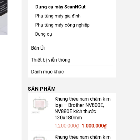
Dung cụ máy ScanNCut
Phụ tùng máy gia đình
Phụ tùng máy công nghiệp
Dụng cụ
Bàn Ủi
Thiết bị viễn thông
Danh mục khác
SẢN PHẨM
Khung thêu nam châm kim
loại – Brother NV800E,
NV880E kích thước
130x180mm
Giá
Giá
1.200.000
₫
1.000.000
₫
gốc
hiện
Khung thêu nam châm kim
là:
tại