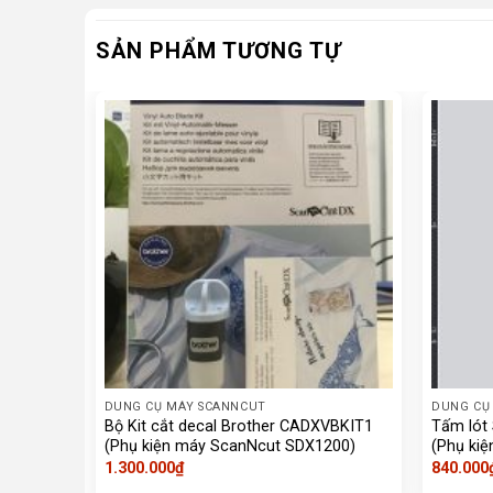
SẢN PHẨM TƯƠNG TỰ
DUNG CỤ MÁY SCANNCUT
DUNG CỤ
Bộ Kit cắt decal Brother CADXVBKIT1
Tấm lót
(Phụ kiện máy ScanNcut SDX1200)
(Phụ ki
1.300.000
₫
840.000