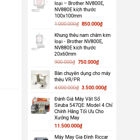
loại – Brother NV800E,
1.200.000₫.
là:
NV880E kích thước
1.000.000₫.
100x100mm
Giá
Giá
1.000.000
₫
850.000
₫
gốc
hiện
Khung thêu nam châm kim
là:
tại
loại - Brother NV800E,
1.000.000₫.
là:
NV880E kích thước
850.000₫.
20x60mm
Giá
Giá
900.000
₫
750.000
₫
gốc
hiện
Bàn chuyên dụng cho máy
là:
tại
thêu VR/PR
900.000₫.
là:
Giá
Giá
4.000.000
₫
3.500.000
₫
750.000₫.
gốc
hiện
Đánh Giá Máy Vắt Sổ
là:
tại
Siruba 547QE: Model 4 Chỉ
4.000.000₫.
là:
Chính Hãng Tối Ưu Cho
3.500.000₫.
Xưởng May
11.500.000
₫
Máy May Gia Đình Riccar