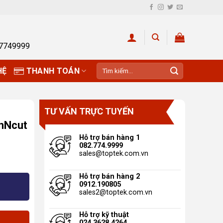
27749999
Tìm
HỆ
THANH TOÁN
kiếm:
TƯ VẤN TRỰC TUYẾN
nNcut
Hỗ trợ bán hàng 1
082.774.9999
sales@toptek.com.vn
Hỗ trợ bán hàng 2
ATLOW12 (Phụ kiện máy ScanNcut SDX1200) số l
0912.190805
sales2@toptek.com.vn
Hỗ trợ kỹ thuật
024.3628.4264