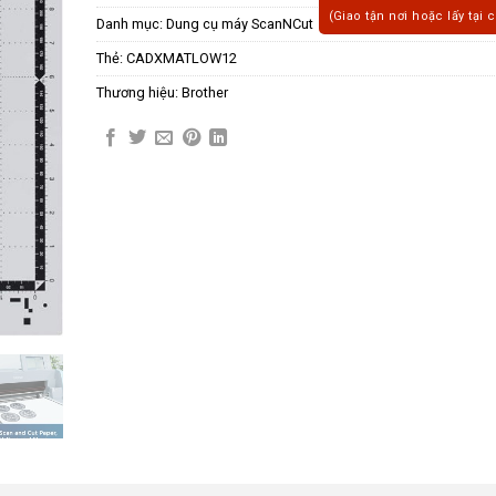
(Giao tận nơi hoặc lấy tại 
Danh mục:
Dung cụ máy ScanNCut
Thẻ:
CADXMATLOW12
Thương hiệu:
Brother