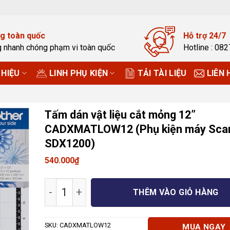
g toàn quốc
Hỗ trợ 24/7
g nhanh chóng phạm vi toàn quốc
Hotline : 08
HIỆU
LINH PHỤ KIỆN
TẢI TÀI LIỆU
LIÊN 
Tấm dán vật liệu cắt mỏng 12”
CADXMATLOW12 (Phụ kiện máy Sca
SDX1200)
540.000
₫
Tấm dán vật liệu cắt mỏng 12'' CADXM
THÊM VÀO GIỎ HÀNG
SKU:
CADXMATLOW12
MUA NGAY