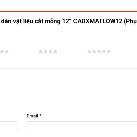
ấm dán vật liệu cắt mỏng 12” CADXMATLOW12 (Phụ
4 trên 5 sao
5 trên 5 sao
Email
*