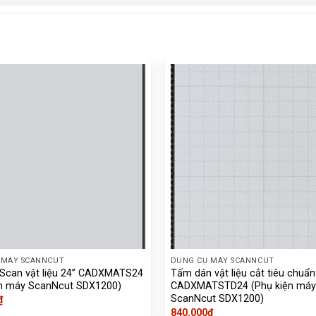
 MÁY SCANNCUT
DUNG CỤ MÁY SCANNCUT
 Scan vật liệu 24” CADXMATS24
Tấm dán vật liệu cắt tiêu chuẩn
ện máy ScanNcut SDX1200)
CADXMATSTD24 (Phụ kiện máy
ScanNcut SDX1200)
₫
840.000
₫