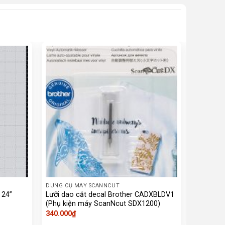
DUNG CỤ MÁY SCANNCUT
DUNG CỤ 
 24”
Lưỡi dao cắt decal Brother CADXBLDV1
Lưỡi dao
(Phụ kiện máy ScanNcut SDX1200)
(Phụ kiệ
340.000
₫
340.000