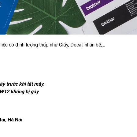
iệu có định lượng thấp như Giấy, Decal, nhãn bế,…
 trước khi tắt máy.
W12 không bị gãy
ai, Hà Nội