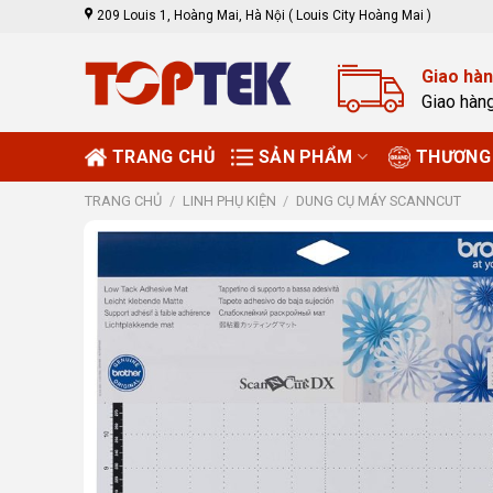
Skip
209 Louis 1, Hoàng Mai, Hà Nội ( Louis City Hoàng Mai )
to
content
Giao hàn
Giao hàn
TRANG CHỦ
SẢN PHẨM
THƯƠNG 
TRANG CHỦ
/
LINH PHỤ KIỆN
/
DUNG CỤ MÁY SCANNCUT