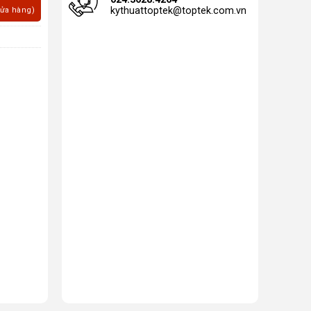
kythuattoptek@toptek.com.vn
cửa hàng)