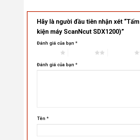
Hãy là người đầu tiên nhận xét “T
kiện máy ScanNcut SDX1200)”
Đánh giá của bạn
*
1 trên 5 sao
2 trên 5 sao
3 trên 5 sao
Đánh giá của bạn
*
Tên
*