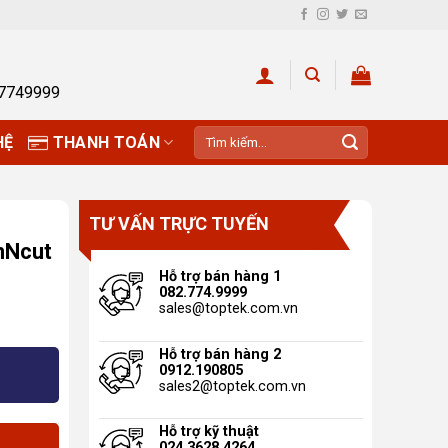
27749999
Tìm
HỆ
THANH TOÁN
kiếm:
TƯ VẤN TRỰC TUYẾN
nNcut
Hỗ trợ bán hàng 1
082.774.9999
sales@toptek.com.vn
Hỗ trợ bán hàng 2
 CADXMATSTD24 (Phụ kiện máy ScanNcut SDX1200) 
0912.190805
sales2@toptek.com.vn
Hỗ trợ kỹ thuật
024.3628.4264