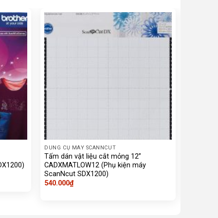
DUNG CỤ MÁY SCANNCUT
DUNG CỤ 
Tấm dán vật liệu cắt mỏng 12”
Tấn dán 
DX1200)
CADXMATLOW12 (Phụ kiện máy
CADXMTF
ScanNcut SDX1200)
SDX1200
540.000
₫
740.000