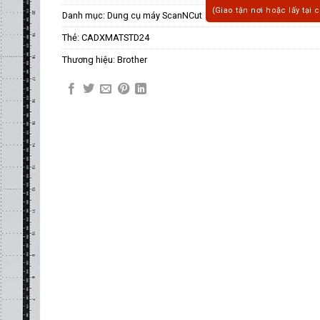
(Giao tận nơi hoặc lấy tại 
Danh mục:
Dung cụ máy ScanNCut
Thẻ:
CADXMATSTD24
Thương hiệu:
Brother