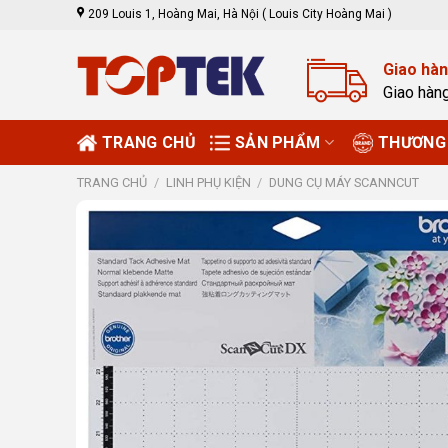
Skip
209 Louis 1, Hoàng Mai, Hà Nội ( Louis City Hoàng Mai )
to
content
Giao hàn
Giao hàn
TRANG CHỦ
SẢN PHẨM
THƯƠNG 
TRANG CHỦ
/
LINH PHỤ KIỆN
/
DUNG CỤ MÁY SCANNCUT