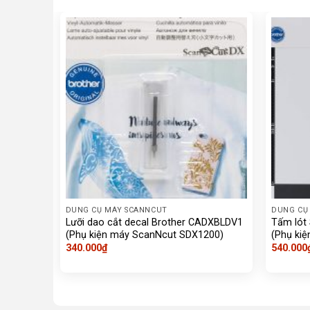
DUNG CỤ MÁY SCANNCUT
DUNG CỤ
Lưỡi dao cắt decal Brother CADXBLDV1
Tấm lót
(Phụ kiện máy ScanNcut SDX1200)
(Phụ ki
340.000
₫
540.000