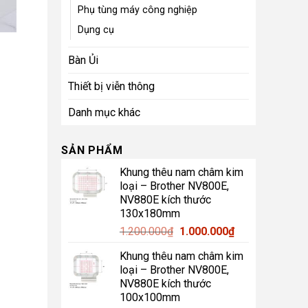
Phụ tùng máy công nghiệp
Dụng cụ
Bàn Ủi
Thiết bị viễn thông
Danh mục khác
SẢN PHẨM
Khung thêu nam châm kim
loại – Brother NV800E,
NV880E kích thước
130x180mm
Giá
Giá
1.200.000
₫
1.000.000
₫
gốc
hiện
Khung thêu nam châm kim
là:
tại
loại – Brother NV800E,
1.200.000₫.
là:
NV880E kích thước
1.000.000₫.
100x100mm