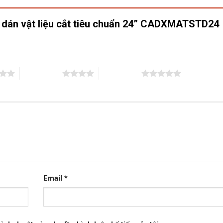
m dán vật liệu cắt tiêu chuẩn 24” CADXMATSTD24
”
4 trên 5 sao
5 trên 5 sao
Email
*