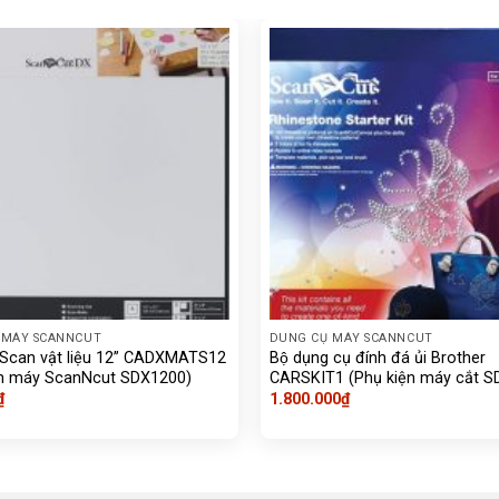
 MÁY SCANNCUT
DUNG CỤ MÁY SCANNCUT
 Scan vật liệu 12” CADXMATS12
Bộ dụng cụ đính đá ủi Brother
ện máy ScanNcut SDX1200)
CARSKIT1 (Phụ kiện máy cắt S
₫
1.800.000
₫