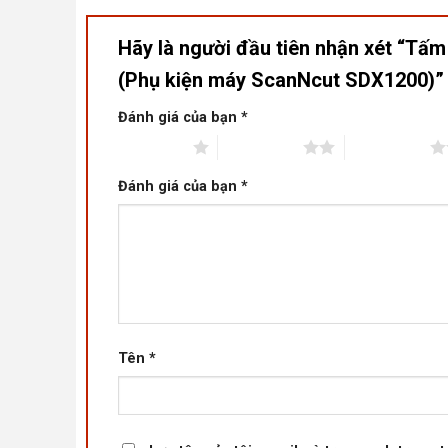
Hãy là người đầu tiên nhận xét “Tấ
(Phụ kiện máy ScanNcut SDX1200)
Đánh giá của bạn
*
1 trên 5 sao
2 trên 5 sao
3 trên 5 sao
Đánh giá của bạn
*
Tên
*