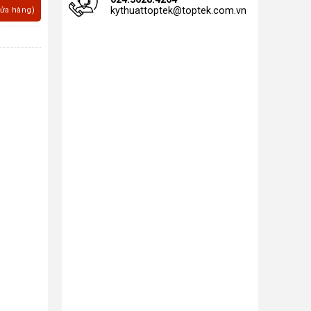
kythuattoptek@toptek.com.vn
cửa hàng)