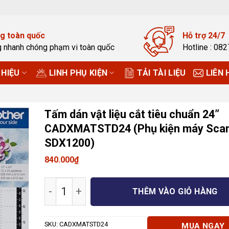
g toàn quốc
Hỗ trợ 24/7
g nhanh chóng phạm vi toàn quốc
Hotline : 08
HIỆU
LINH PHỤ KIỆN
TẢI TÀI LIỆU
LIÊN 
Tấm dán vật liệu cắt tiêu chuẩn 24”
CADXMATSTD24 (Phụ kiện máy Sca
SDX1200)
840.000
₫
Tấm dán vật liệu cắt tiêu chuẩn 24''
THÊM VÀO GIỎ HÀNG
SKU:
CADXMATSTD24
MUA NGAY