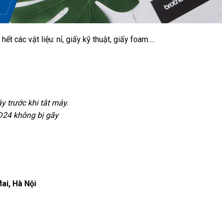
t các vật liệu: nỉ, giấy kỹ thuật, giấy foam….
 trước khi tắt máy.
D24 không bị gãy
ai, Hà Nội