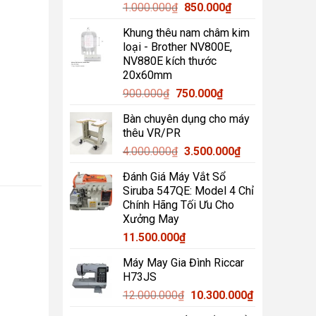
Giá
Giá
1.000.000
₫
850.000
₫
gốc
hiện
Khung thêu nam châm kim
là:
tại
loại - Brother NV800E,
1.000.000₫.
là:
NV880E kích thước
850.000₫.
20x60mm
Giá
Giá
900.000
₫
750.000
₫
gốc
hiện
Bàn chuyên dụng cho máy
là:
tại
thêu VR/PR
900.000₫.
là:
Giá
Giá
4.000.000
₫
3.500.000
₫
750.000₫.
gốc
hiện
Đánh Giá Máy Vắt Sổ
là:
tại
Siruba 547QE: Model 4 Chỉ
4.000.000₫.
là:
Chính Hãng Tối Ưu Cho
3.500.000₫.
Xưởng May
11.500.000
₫
Máy May Gia Đình Riccar
H73JS
Giá
Giá
12.000.000
₫
10.300.000
₫
gốc
hiện