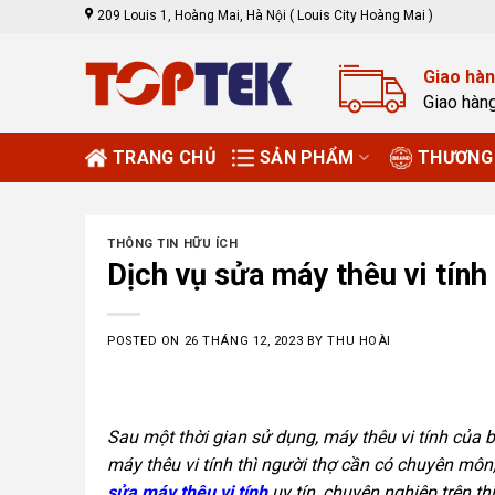
Skip
209 Louis 1, Hoàng Mai, Hà Nội ( Louis City Hoàng Mai )
to
content
Giao hàn
Giao hàn
TRANG CHỦ
SẢN PHẨM
THƯƠNG 
THÔNG TIN HỮU ÍCH
Dịch vụ sửa máy thêu vi tính 
POSTED ON
26 THÁNG 12, 2023
BY
THU HOÀI
Sau một thời gian sử dụng, máy thêu vi tính của
máy thêu vi tính thì người thợ cần có chuyên môn
sửa máy thêu vi tính
uy tín, chuyên nghiệp trên t