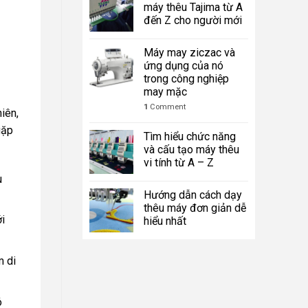
máy thêu Tajima từ A
đến Z cho người mới
Máy may ziczac và
ứng dụng của nó
trong công nghiệp
may mặc
1
Comment
iên,
gặp
Tìm hiểu chức năng
và cấu tạo máy thêu
vi tính từ A – Z
u
Hướng dẫn cách dạy
thêu máy đơn giản dễ
i
hiểu nhất
m di
ó