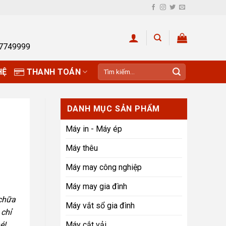
27749999
Tìm
HỆ
THANH TOÁN
kiếm:
DANH MỤC SẢN PHẨM
Máy in - Máy ép
Máy thêu
Máy may công nghiệp
Máy may gia đình
 chữa
Máy vắt sổ gia đình
 chỉ
é!
Máy cắt vải